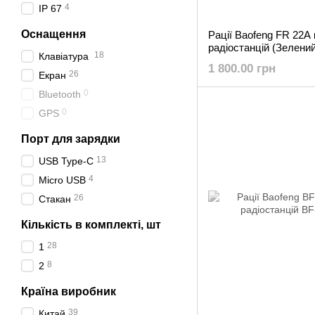
4
IP 67
Оснащення
Рації Baofeng FR 22A
радіостанцій (Зелений
18
Клавіатура
1 800.00 грн
26
Екран
0
Bluetooth
0
GPS
Порт для зарядки
13
USB Type-C
4
Micro USB
26
Стакан
Кількість в комплекті, шт
28
1
8
2
Країна виробник
39
Китай