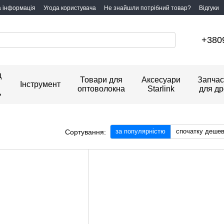
а інформація
Угода користувача
Не знайшли потрібний товар?
Відгуки
+380
д
Товари для
Аксесуари
Запчас
Інструмент
оптоволокна
Starlink
для др
ь
за популярністю
спочатку деше
Сортування: