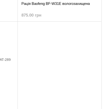
Рація Baofeng BF-W31E вологозахищена
875.00 грн