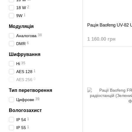
2
18 W
1
9W
Рація Baofeng UV-82 
Модуляція
38
Аналогова
1 160.00 грн
6
DMR
Шифрування
35
Ні
1
AES 128
0
AES 256
Тип перетворення
39
Цифрове
Вологозахист
1
IP 54
1
IP 55