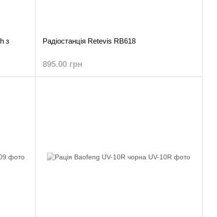
h з
Радіостанція Retevis RB618
895.00 грн