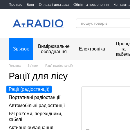
Перейти до основного контенту
Про нас
Блог
Оплата і доставка
Обмін та повернення
Контактн
Прові
Вимірювальне
Зв'язок
Електроніка
та
обладнання
кабел
Головна
Зв'язок
Рації (радіостанції)
Рації для лісу
Рації (радіостанції)
Портативні радіостанції
Автомобільні радіостанції
ВЧ роз'єми, перехідники,
кабелі
Активне обладнання