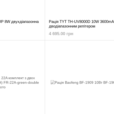
UP 8W двухдіапазонна
Рація TYT TH-UV8000D 10W 3600mA
дводіапазонним репітером
4 695.00 грн