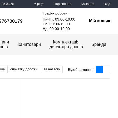
Порівняння
Укр
Рус
Бажання
Вхід
Вакансії
Графік роботи:
Пн-Пт: 09:00-19:00
976780179
Мій кошик
Сб: 09:00-19:00
Нд: 09:00-19:00
тини
Комплектація
Канцтовари
Бренди
онів
детектора дронів
вше
спочатку дорожчі
за назвою
Відображення: