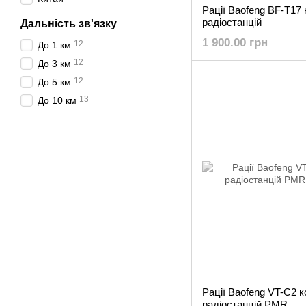
Рації Baofeng BF-T17
радіостанцій
Дальність зв'язку
1 900.00 грн
12
До 1 км
12
До 3 км
12
До 5 км
13
До 10 км
Рації Baofeng VT-C2 
радіостанцій PMR