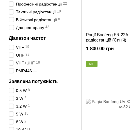
22
Професійні радіостанції
10
Тактичні радіостанції
8
Військові радіостанції
43
Для ресторану
Рації Baofeng FR 22A
Діапазон частот
радіостанцій (Синій)
19
VHF
1 800.00 грн
32
UHF
18
VHF+UHF
ХІТ
11
PMR446
Заявлена потужність
8
0.5 W
2
3 W
1
3.2 W
15
5 W
2
8 W
11
10 W