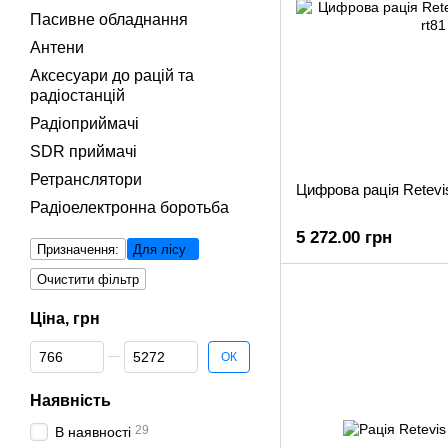
Пасивне обладнання
Антени
Аксесуари до рацій та
радіостанцій
Радіоприймачі
SDR приймачі
Ретранслятори
Цифрова рація Retev
Радіоелектронна боротьба
5 272.00 грн
Призначення:
Для лісу
Очистити фільтр
Ціна, грн
Від Ціна, грн
До Ціна, грн
ОК
Наявність
29
В наявності