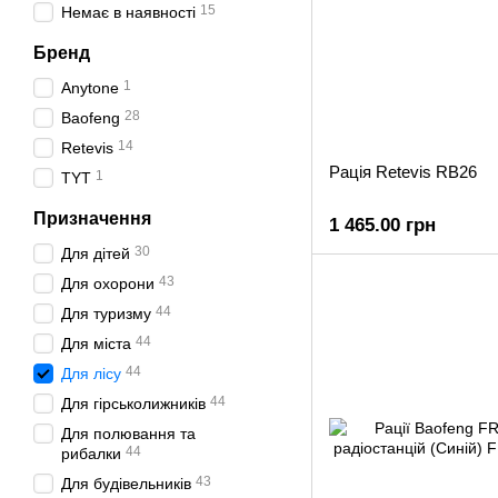
15
Немає в наявності
Бренд
1
Anytone
28
Baofeng
14
Retevis
Рація Retevis RB26
1
TYT
Призначення
1 465.00 грн
30
Для дітей
43
Для охорони
44
Для туризму
44
Для міста
44
Для лісу
44
Для гірськолижників
Для полювання та
44
рибалки
43
Для будівельників