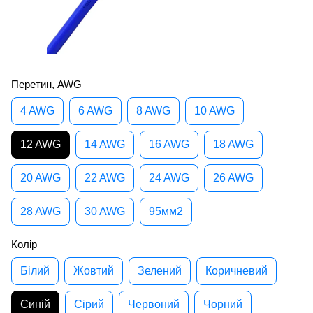
Перетин, AWG
4 AWG
6 AWG
8 AWG
10 AWG
12 AWG
14 AWG
16 AWG
18 AWG
20 AWG
22 AWG
24 AWG
26 AWG
28 AWG
30 AWG
95мм2
Колір
Білий
Жовтий
Зелений
Коричневий
Синій
Сірий
Червоний
Чорний