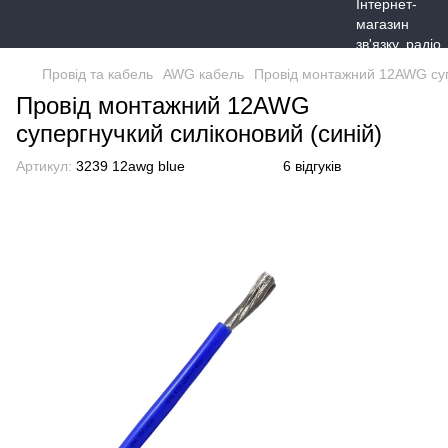
Провід та кабель
AWG кабель
Провід монтажний 12AWG супе
Провід монтажний 12AWG
супергнучкий силіконовий (синій)
Артикул:
3239 12awg blue
6 відгуків