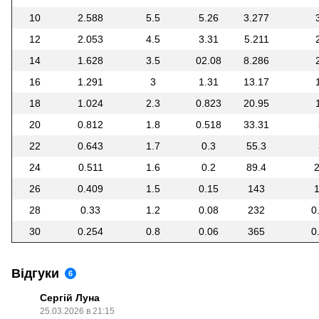
10
2.588
5.5
5.26
3.277
12
2.053
4.5
3.31
5.211
14
1.628
3.5
02.08
8.286
16
1.291
3
1.31
13.17
18
1.024
2.3
0.823
20.95
20
0.812
1.8
0.518
33.31
22
0.643
1.7
0.3
55.3
24
0.511
1.6
0.2
89.4
2
26
0.409
1.5
0.15
143
1
28
0.33
1.2
0.08
232
0
30
0.254
0.8
0.06
365
0
Відгуки
6
Сергій Луна
25.03.2026 в 21:15