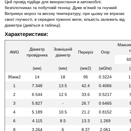
Цей провід підійде для використання в автомобілі,
безпілотниках та побутовій техніці. Дуже м'який та гнучкий.
Витримує мороз та високу температуру, при цьому не втрачає
своєї гнучкості, в середині лужонні жили, кількість залежить від
діаметра (дивіться в таблиці).
Характеристики:
Макси
Діаметр
Зовнішній
т
AWG
Переріз
Опір
провідника
діаметр
60
(мм)
(мм)
(мм2)
(мΩ/м)
(
95мм2
14
18
95
0.3224
1
1
7.348
13.5
42.4
0.4066
1
2
6.544
12.5
33.6
0.5217
3
5.827
-
26.7
0.6465
4
5.189
10.5
21.2
0.8152
6
4.115
8.5
13.3
1.269
8
3.264
6
8.37
2.061