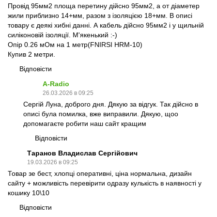
Провід 95мм2 площа перетину дійсно 95мм2, а от діаметер
жили приблизно 14+мм, разом з ізоляцією 18+мм. В описі
товару є деякі хибні данні. А кабель дійсно 95мм2 і у щильній
силіконовій ізоляції. М'якенький :-)
Опір 0.26 мОм на 1 метр(FNIRSI HRM-10)
Купив 2 метри.
Відповісти
A-Radio
26.03.2026 в 09:25
Сергій Луна, доброго дня. Дякую за відгук. Так дійсно в
описі була помилка, вже виправили. Дякую, щоо
допомагаєте робити наш сайт кращим
Відповісти
Таранов Владислав Сергійович
19.03.2026 в 09:25
Товар зе бест, хлопці оперативні, ціна нормальна, дизайн
сайту + можливість перевірити одразу кулькість в наявності у
кошику 10\10
Відповісти