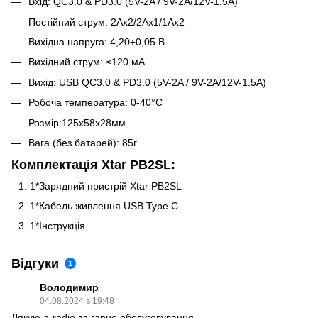
Вхід: QC3.0 & PD3.0 (5V-2A / 9V-2A/12V-1.5A)
Постійний струм: 2Ax2/2Ax1/1Ax2
Вихідна напруга: 4,20±0,05 В
Вихідний струм: ≤120 мА
Вихід: USB QC3.0 & PD3.0 (5V-2A / 9V-2A/12V-1.5A)
Робоча температура: 0-40°C
Розмір:125х58х28мм
Вага (без батарей): 85г
Комплектація Xtar PB2SL:
1*Зарядний пристрій Xtar PB2SL
1*Кабель живлення USB Type C
1*Інструкція
Відгуки
1
Володимир
04.08.2024 в 19:48
Дякую a-radio за гарне обслуговування.