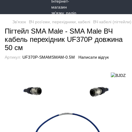
Зв'язок
ВЧ роз'єми, перехідники, кабелі
ВЧ кабелі (пігтейли)
Пігтейл SMA Male - SMA Male ВЧ
кабель перехідник UF370P довжина
50 см
Артикул:
UF370P-SMAMSMAM-0.5M
Написати відгук