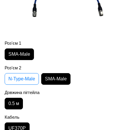
Роз'єм 1
SMA-Male
Роз'єм 2
N-Type-Male
SMA-Male
Довжина пігтейла
0.5 м
Кабель
UF370P