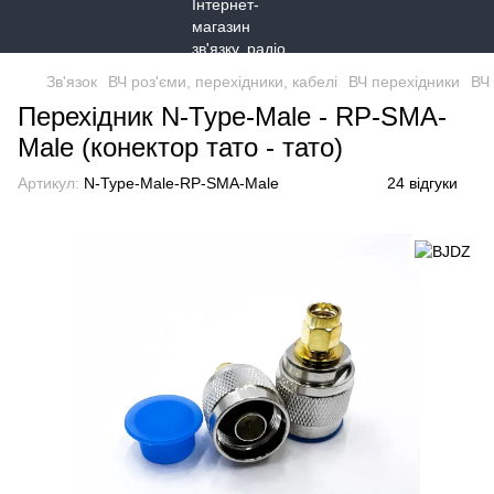
Зв'язок
ВЧ роз'єми, перехідники, кабелі
ВЧ перехідники
ВЧ
Перехідник N-Type-Male - RP-SMA-
Male (конектор тато - тато)
Артикул:
N-Type-Male-RP-SMA-Male
24 відгуки