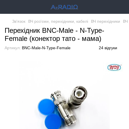
Зв'язок
ВЧ роз'єми, перехідники, кабелі
ВЧ перехідники
ВЧ
Перехідник BNC-Male - N-Type-
Female (конектор тато - мама)
Артикул:
BNC-Male-N-Type-Female
24 відгуки