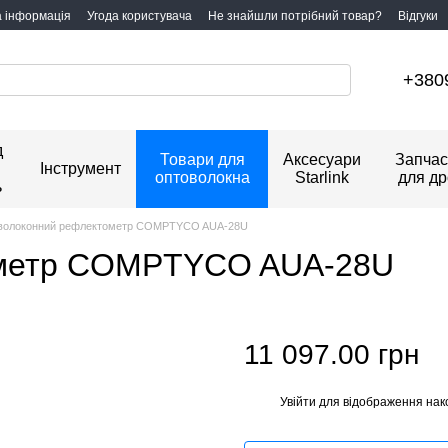
а інформація
Угода користувача
Не знайшли потрібний товар?
Відгуки
+380
д
Товари для
Аксесуари
Запчас
Інструмент
оптоволокна
Starlink
для др
ь
волоконний рефлектометр COMPTYCO AUA-28U
ометр COMPTYCO AUA-28U
11 097.00 грн
Увійти
для відображення нак
%