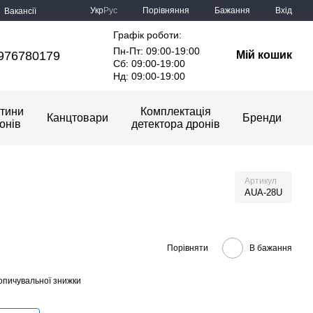
Порівняння
Укр
Рус
Бажання
Вхід
Вакансії
Графік роботи:
Пн-Пт: 09:00-19:00
976780179
Мій кошик
Сб: 09:00-19:00
Нд: 09:00-19:00
тини
Комплектація
Канцтовари
Бренди
онів
детектора дронів
Артикул
AUA-28U
Порівняти
В бажання
опичувальної знижки