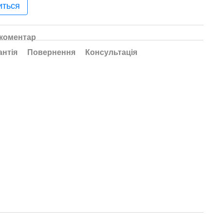
иться
 коментар
антія
Повернення
Консультація