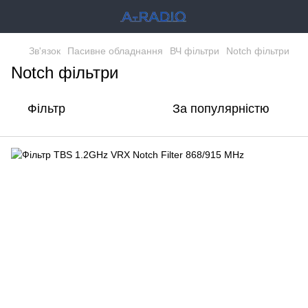
Зв'язок
Пасивне обладнання
ВЧ фільтри
Notch фільтри
Notch фільтри
Фільтр
За популярністю