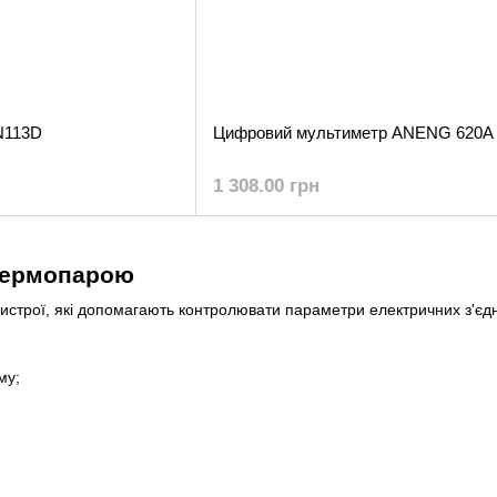
N113D
Цифровий мультиметр ANENG 620A 
1 308.00 грн
 термопарою
истрої, які допомагають контролювати параметри електричних з'єдн
му;