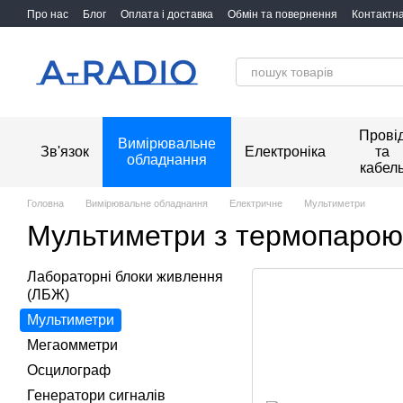
Перейти до основного контенту
Про нас
Блог
Оплата і доставка
Обмін та повернення
Контактн
Прові
Вимірювальне
Зв'язок
Електроніка
та
обладнання
кабел
Головна
Вимірювальне обладнання
Електричне
Мультиметри
Мультиметри з термопарою
Лабораторні блоки живлення
(ЛБЖ)
Мультиметри
Мегаомметри
Осцилограф
Генератори сигналів