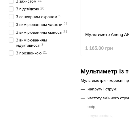
21
З захистом
20
З підсвідкою
5
З сенсорним екраном
21
З вимірюванням частоти
21
З вимірюванням ємності
Мультиметр Aneng A
З вимірюванням
3
індуктивності
1 165.00 грн
21
З прозвонкою
Мультиметр із
Мультиметри - корисні пр
напругу і струм;
частоту змінного стру
опір;
індуктивність;
ємність.