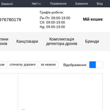
Порівняння
Укр
Рус
Бажання
Вхід
Вакансії
Графік роботи:
Пн-Пт: 09:00-19:00
976780179
Мій кошик
Сб: 09:00-19:00
Нд: 09:00-19:00
тини
Комплектація
Канцтовари
Бренди
онів
детектора дронів
вше
спочатку дорожчі
за назвою
Відображення: