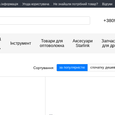
а інформація
Угода користувача
Не знайшли потрібний товар?
Відгуки
+380
д
Товари для
Аксесуари
Запчас
Інструмент
оптоволокна
Starlink
для др
ь
за популярністю
спочатку деше
Сортування: