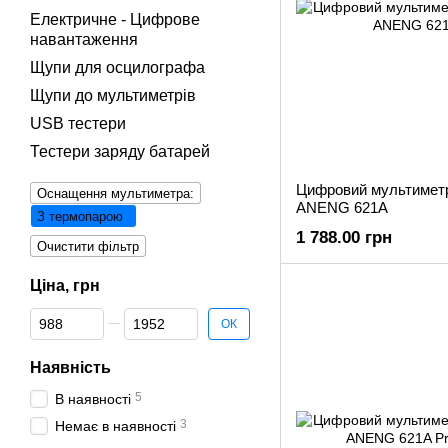
Електричне - Цифрове
навантаження
Щупи для осцилографа
Щупи до мультиметрів
USB тестери
Тестери заряду батарей
Цифровий мультиметр
Оснащення мультиметра:
ANENG 621A
З термопарою
1 788.00 грн
Очистити фільтр
Ціна, грн
Від Ціна, грн
До Ціна, грн
ОК
Наявність
5
В наявності
3
Немає в наявності