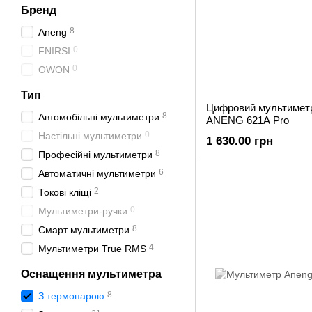
Бренд
8
Aneng
0
FNIRSI
0
OWON
Тип
Цифровий мультиметр
8
Автомобільні мультиметри
ANENG 621A Pro
0
Настільні мультиметри
1 630.00 грн
8
Професійні мультиметри
6
Автоматичні мультиметри
2
Токові кліщі
0
Мультиметри-ручки
8
Смарт мультиметри
4
Мультиметри True RMS
Оснащення мультиметра
8
З термопарою