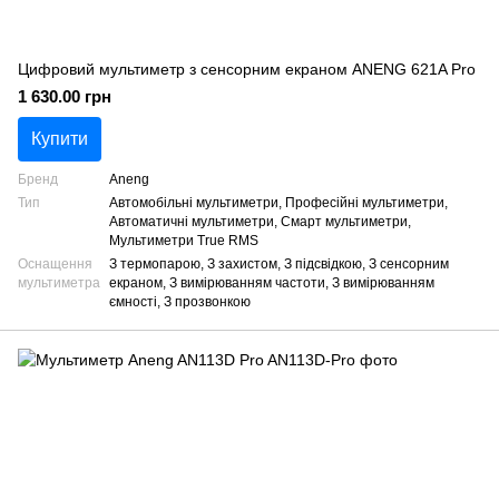
Цифровий мультиметр з сенсорним екраном ANENG 621A Pro
1 630.00 грн
Купити
Бренд
Aneng
Тип
Автомобільні мультиметри, Професійні мультиметри,
Автоматичні мультиметри, Смарт мультиметри,
Мультиметри True RMS
Оснащення
З термопарою, З захистом, З підсвідкою, З сенсорним
мультиметра
екраном, З вимірюванням частоти, З вимірюванням
ємності, З прозвонкою