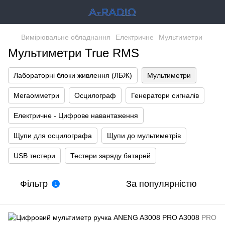
Вимірювальне обладнання
Електричне
Мультиметри
Мультиметри True RMS
Лабораторні блоки живлення (ЛБЖ)
Мультиметри
Мегаомметри
Осцилограф
Генератори сигналів
Електричне - Цифрове навантаження
Щупи для осцилографа
Щупи до мультиметрів
USB тестери
Тестери заряду батарей
Фільтр
За популярністю
1