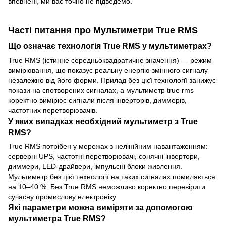
впевнені, ми вас точно не підведемо.
Часті питання про Мультиметри True RMS
Що означає технологія True RMS у мультиметрах?
True RMS (істинне середньоквадратичне значення) — режим
вимірювання, що показує реальну енергію змінного сигналу
незалежно від його форми. Прилад без цієї технології занижує
покази на спотворених сигналах, а мультиметр true rms
коректно вимірює сигнали після інверторів, диммерів,
частотних перетворювачів.
У яких випадках необхідний мультиметр з True
RMS?
True RMS потрібен у мережах з нелінійним навантаженням:
серверні UPS, частотні перетворювачі, сонячні інвертори,
диммери, LED-драйвери, імпульсні блоки живлення.
Мультиметр без цієї технології на таких сигналах помиляється
на 10–40 %. Без True RMS неможливо коректно перевірити
сучасну промислову електроніку.
Які параметри можна виміряти за допомогою
мультиметра True RMS?