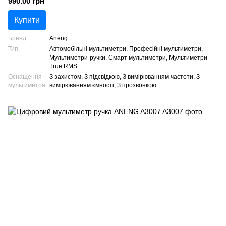
990.00 грн
Купити
Бренд
Aneng
Тип
Автомобільні мультиметри, Професійні мультиметри,
Мультиметри-ручки, Смарт мультиметри, Мультиметри
True RMS
Оснащення
З захистом, З підсвідкою, З вимірюванням частоти, З
мультиметра
вимірюванням ємності, З прозвонкою