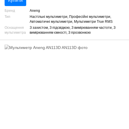
Купити
Бренд
Aneng
Тип
Настільні мультиметри, Професійні мультиметри,
Автоматичні мультиметри, Мультиметри True RMS
Оснащення
З захистом, З підсвідкою, З вимірюванням частоти, З
мультиметра
вимірюванням ємності, З прозвонкою