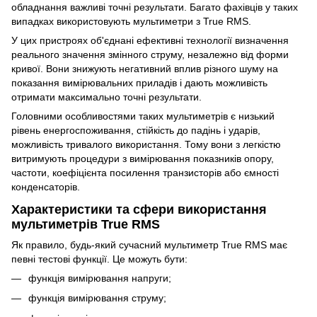
обладнання важливі точні результати. Багато фахівців у таких
випадках використовують мультиметри з True RMS.
У цих пристроях об'єднані ефективні технології визначення
реального значення змінного струму, незалежно від форми
кривої. Вони знижують негативний вплив різного шуму на
показання вимірювальних приладів і дають можливість
отримати максимально точні результати.
Головними особливостями таких мультиметрів є низький
рівень енергоспоживання, стійкість до падінь і ударів,
можливість тривалого використання. Тому вони з легкістю
витримують процедури з вимірювання показників опору,
частоти, коефіцієнта посилення транзисторів або ємності
конденсаторів.
Характеристики та сфери використання
мультиметрів True RMS
Як правило, будь-який сучасний мультиметр True RMS має
певні тестові функції. Це можуть бути:
функція вимірювання напруги;
функція вимірювання струму;