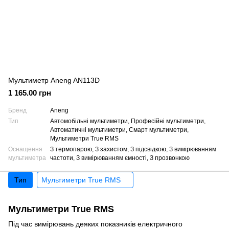
Мультиметр Aneng AN113D
1 165.00 грн
Бренд
Aneng
Тип
Автомобільні мультиметри, Професійні мультиметри,
Автоматичні мультиметри, Смарт мультиметри,
Мультиметри True RMS
Оснащення
З термопарою, З захистом, З підсвідкою, З вимірюванням
мультиметра
частоти, З вимірюванням ємності, З прозвонкою
Тип
Мультиметри True RMS
Мультиметри True RMS
Під час вимірювань деяких показників електричного