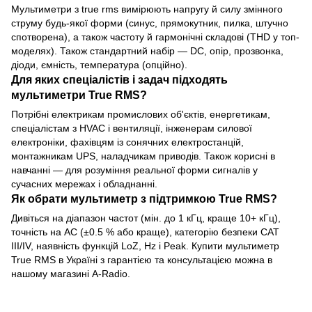
Мультиметри з true rms вимірюють напругу й силу змінного
струму будь-якої форми (синус, прямокутник, пилка, штучно
спотворена), а також частоту й гармонічні складові (THD у топ-
моделях). Також стандартний набір — DC, опір, прозвонка,
діоди, ємність, температура (опційно).
Для яких спеціалістів і задач підходять
мультиметри True RMS?
Потрібні електрикам промислових об'єктів, енергетикам,
спеціалістам з HVAC і вентиляції, інженерам силової
електроніки, фахівцям із сонячних електростанцій,
монтажникам UPS, наладчикам приводів. Також корисні в
навчанні — для розуміння реальної форми сигналів у
сучасних мережах і обладнанні.
Як обрати мультиметр з підтримкою True RMS?
Дивіться на діапазон частот (мін. до 1 кГц, краще 10+ кГц),
точність на AC (±0.5 % або краще), категорію безпеки CAT
III/IV, наявність функцій LoZ, Hz і Peak. Купити мультиметр
True RMS в Україні з гарантією та консультацією можна в
нашому магазині A-Radio.