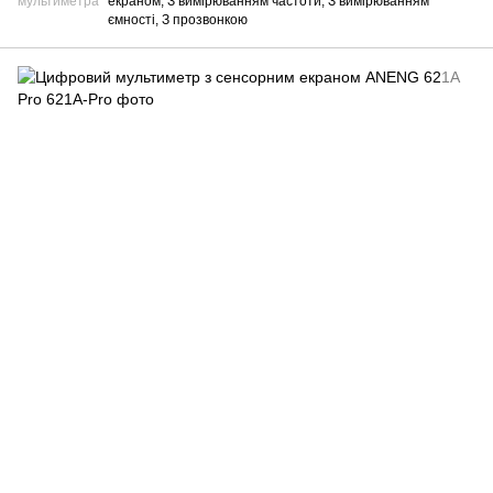
мультиметра
екраном, З вимірюванням частоти, З вимірюванням
ємності, З прозвонкою