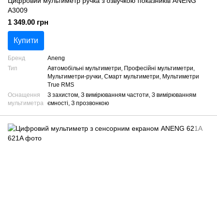
Цифровий мультиметр ручка з озвучкою показників ANENG
A3009
1 349.00 грн
Купити
Бренд
Aneng
Тип
Автомобільні мультиметри, Професійні мультиметри,
Мультиметри-ручки, Смарт мультиметри, Мультиметри
True RMS
Оснащення
З захистом, З вимірюванням частоти, З вимірюванням
мультиметра
ємності, З прозвонкою