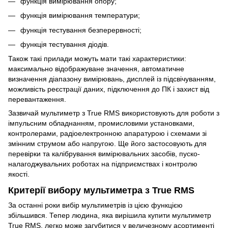
функція вимірювання опору;
функція вимірювання температури;
функція тестування безперервності;
функція тестування діодів.
Також такі прилади можуть мати такі характеристики:
максимально відображуване значення, автоматичне
визначення діапазону вимірювань, дисплей із підсвічуванням,
можливість реєстрації даних, підключення до ПК і захист від
перевантаження.
Зазвичай мультиметр з True RMS використовують для роботи з
імпульсним обладнанням, промисловими установками,
контролерами, радіоелектронною апаратурою і схемами зі
змінним струмом або напругою. Ще його застосовують для
перевірки та калібрування вимірювальних засобів, пуско-
налагоджувальних роботах на підприємствах і контролю
якості.
Критерії вибору мультиметра з True RMS
За останні роки вибір мультиметрів із цією функцією
збільшився. Тепер людина, яка вирішила купити мультиметр
True RMS, легко може загубитися у величезному асортименті