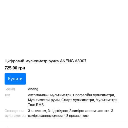
Цифровий мультиметр ручка ANENG A3007
725.00 грн
Купити
Бренд
Aneng
Тип
Автомобільні мультиметри, Професійні мультиметри,
Мультиметри-ручки, Смарт мультиметри, Мультиметри
True RMS
Оснащення
З захистом, З підсвідкою, З вимірюванням частоти, З
мультиметра
вимірюванням ємності, З прозвонкою