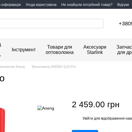
а інформація
Угода користувача
Не знайшли потрібний товар?
Відгуки
+380
д
Товари для
Аксесуари
Запчас
Інструмент
оптоволокна
Starlink
для др
ь
ьтиметри Aneng
Мультиметр ANENG Q10-Pro
o
2 459.00 грн
Увійти
для відображення нак
%