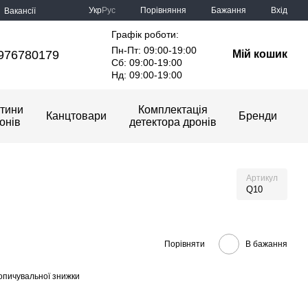
Порівняння
Укр
Рус
Бажання
Вхід
Вакансії
Графік роботи:
Пн-Пт: 09:00-19:00
976780179
Мій кошик
Сб: 09:00-19:00
Нд: 09:00-19:00
тини
Комплектація
Канцтовари
Бренди
онів
детектора дронів
Артикул
Q10
Порівняти
В бажання
опичувальної знижки