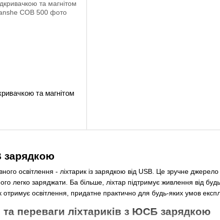
кривачкою та магнітом
B зарядкою
ивного освітлення - ліхтарик із зарядкою від USB. Це зручне джерело
його легко заряджати. Ба більше, ліхтар підтримує живлення від будь
ик отримує освітлення, придатне практично для будь-яких умов експл
 та переваги ліхтариків з ЮСБ зарядкою