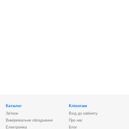
й портативних джерел світла;
 Києві та по Україні;
ії та допомогу у виборі товару.
на в онлайн каталозі або за телефонами наших продавців. Зверта
Каталог
Клієнтам
Зв'язок
Вхід до кабінету
Вимірювальне обладнання
Про нас
Електроніка
Блог