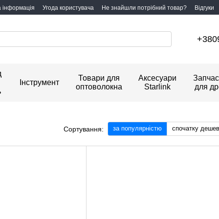
а інформація
Угода користувача
Не знайшли потрібний товар?
Відгуки
+380
д
Товари для
Аксесуари
Запчас
Інструмент
оптоволокна
Starlink
для др
ь
за популярністю
спочатку деше
Сортування: