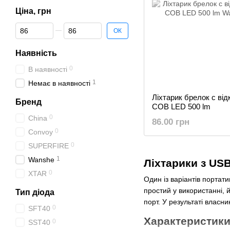
Ціна, грн
Від Ціна, грн
До Ціна, грн
ОК
Наявність
0
В наявності
1
Немає в наявності
Ліхтарик брелок с від
Бренд
COB LED 500 lm
0
China
86.00 грн
0
Convoy
0
SUPERFIRE
1
Wanshe
Ліхтарики з US
0
XTAR
Один із варіантів портат
простий у використанні, 
Тип діода
порт. У результаті власн
0
SFT40
Характеристики
0
SST40