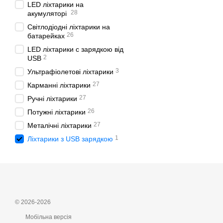
LED ліхтарики на
широкий вибір моделе
28
акумуляторі
оперативну доставку в
Світлодіодні ліхтарики на
професійні консультац
26
батарейках
LED ліхтарики с зарядкою від
Оформити замовлення мож
2
USB
3
Ультрафіолетові ліхтарики
27
Карманні ліхтарики
27
Ручні ліхтарики
26
Потужні ліхтарики
27
Металічні ліхтарики
1
Ліхтарики з USB зарядкою
© 2026-2026
Мобільна версія