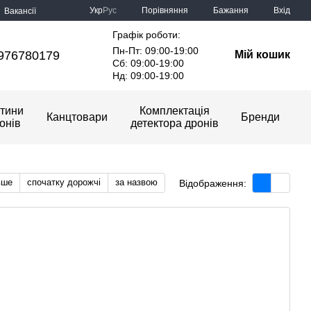
Порівняння
Укр
Рус
Бажання
Вхід
Вакансії
Графік роботи:
Пн-Пт: 09:00-19:00
976780179
Мій кошик
Сб: 09:00-19:00
Нд: 09:00-19:00
тини
Комплектація
Канцтовари
Бренди
онів
детектора дронів
вше
спочатку дорожчі
за назвою
Відображення: