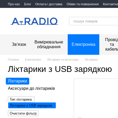
Перейти до основного контенту
Про нас
Блог
Оплата і доставка
Обмін та повернення
Контактн
Прові
Вимірювальне
Зв'язок
Електроніка
та
обладнання
кабел
Головна
Електроніка
Ліхтарики та аксесуари
Ліхтарики
Ліхтарики з USB зарядкою
Ліхтарики
Аксесуари до ліхтариків
Тип ліхтарика:
Ліхтарики з USB зарядкою
Очистити фільтр