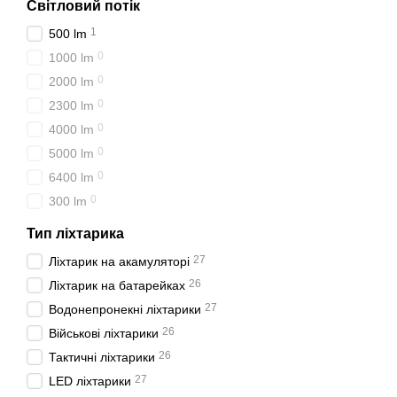
Світловий потік
Світлодіоди. Від цьо
1
500 lm
Різноманітність функціон
перший план виходить ва
0
1000 lm
0
2000 lm
Як вибрати ліх
0
2300 lm
На ринку представлено б
0
4000 lm
критеріями:
0
5000 lm
Надійність. Пріорите
0
6400 lm
Тип світлодіода. Інф
0
300 lm
Світловий потік. Вим
Тип ліхтарика
Тип світловідбивача.
27
Ліхтарик на акамуляторі
Плануєте купити ліхтарик
26
Ліхтарик на батарейках
обладнання.
27
Водонепронекні ліхтарики
Де купити ліхта
26
Військові ліхтарики
Інтернет-магазин A-Radio
26
Тактичні ліхтарики
перевірену якість;
27
LED ліхтарики