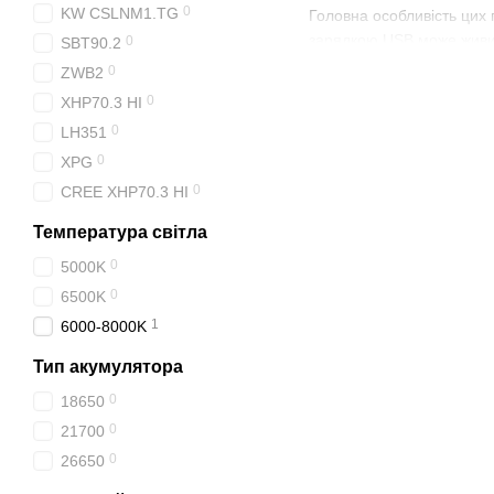
0
KW CSLNM1.TG
Головна особливість цих 
зарядкою USB може живити
0
SBT90.2
проблем.
0
ZWB2
Основні переваги цієї кон
0
XHP70.3 HI
універсальність;
0
LH351
0
XPG
простота в обслуговув
0
CREE XHP70.3 HI
швидкість заряджання
компактність.
Температура світла
Для приладу не обов'язко
0
5000K
відпочинку. Достатньо пі
0
6500K
В іншому ліхтарики з US
1
6000-8000K
Ємність батареї. Оче
Тип акумулятора
довше заряджаються 
0
18650
Корпус. Моделі предс
0
21700
умовах вимагає надій
0
26650
Можливість регулюва