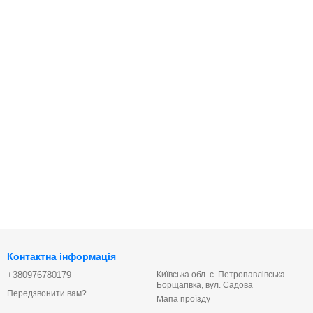
йтеся, будемо раді допомогти.
Контактна інформація
+380976780179
Київська обл. с. Петропавлівська
Борщагівка, вул. Садова
Передзвонити вам?
Мапа проїзду