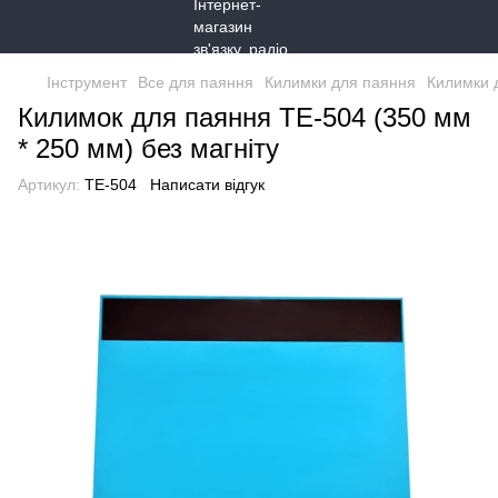
Інструмент
Все для паяння
Килимки для паяння
Килимки 
Килимок для паяння TE-504 (350 мм
* 250 мм) без магніту
Артикул:
TE-504
Написати відгук