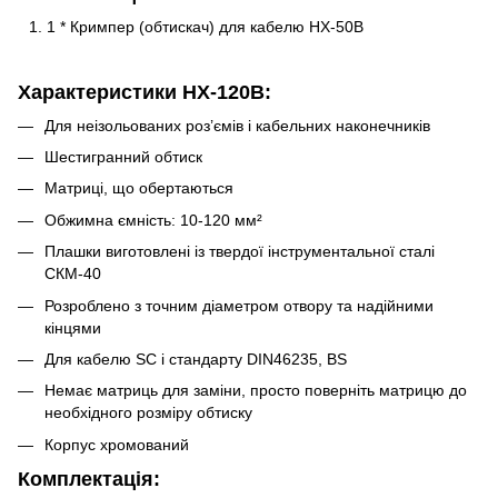
1 * Кримпер (обтискач) для кабелю HX-50B
Характеристики
HX-120B:
Для неізольованих роз’ємів і кабельних наконечників
Шестигранний обтиск
Матриці, що обертаються
Обжимна ємність: 10-120 мм²
Плашки виготовлені із твердої інструментальної сталі
СКМ-40
Розроблено з точним діаметром отвору та надійними
кінцями
Для кабелю SC і стандарту DIN46235, BS
Немає матриць для заміни, просто поверніть матрицю до
необхідного розміру обтиску
Корпус хромований
Комплектація: