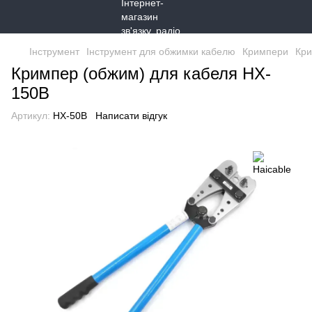
Інструмент
Інструмент для обжимки кабелю
Кримпери
Кри
Кримпер (обжим) для кабеля HX-
150B
Артикул:
HX-50B
Написати відгук