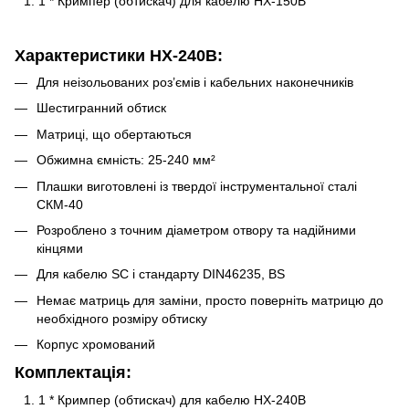
1 * Кримпер (обтискач) для кабелю HX-150B
Характеристики HX-240B:
Для неізольованих роз’ємів і кабельних наконечників
Шестигранний обтиск
Матриці, що обертаються
Обжимна ємність: 25-240 мм²
Плашки виготовлені із твердої інструментальної сталі
СКМ-40
Розроблено з точним діаметром отвору та надійними
кінцями
Для кабелю SC і стандарту DIN46235, BS
Немає матриць для заміни, просто поверніть матрицю до
необхідного розміру обтиску
Корпус хромований
Комплектація:
1 * Кримпер (обтискач) для кабелю HX-240B