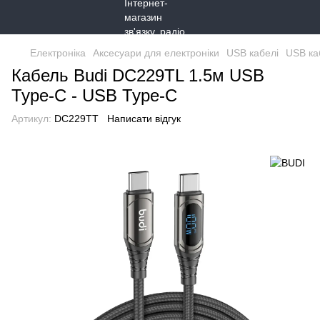
Електроніка
Аксесуари для електроніки
USB кабелі
USB ка
Кабель Budi DC229TL 1.5м USB
Type-C - USB Type-C
Артикул:
DC229TT
Написати відгук