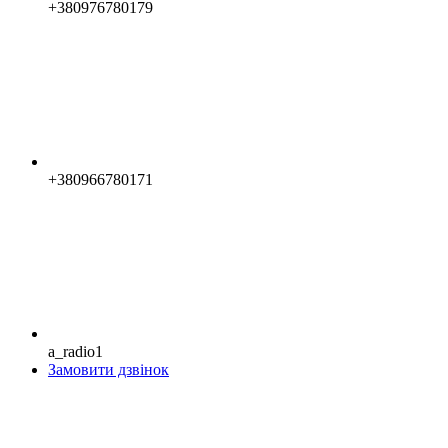
+380976780179
+380966780171
a_radio1
Замовити дзвінок