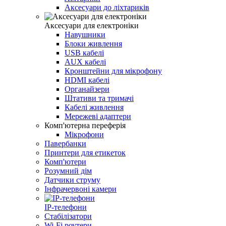
Аксесуари до ліхтариків
Аксесуари для електроніки
Навушники
Блоки живлення
USB кабелі
AUX кабелі
Кронштейни для мікрофону
HDMI кабелі
Органайзери
Штативи та тримачі
Кабелі живлення
Мережеві адаптери
Комп'ютерна переферія
Мікрофони
Павербанки
Принтери для етикеток
Комп'ютери
Розумний дім
Датчики струму
Інфрачервоні камери
IP-телефони
Стабілізатори
Wi‑Fi роутери