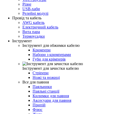
Різне
USB-хаби
Релейні модулі
Провід та кабель
AWG кабель
Електричний кабель
Вита пара
Термоусадки
Інструмент
Інструмент для обжимки кабелю
Кримпери
Набори з кримперами
Губи для крімперів
Інструмент для зачистки кабелю
Стріпери
Ножі та ножиці
Все для паяння
Паяльники
Паяльні станції
Килимки для паяння
Аксесуари для паяння
Припій
Флюс