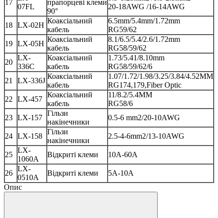
17
прапорцеві клеми
07FL
20-18AWG /16-14AWG
90°
Коаксіальний
6.5mm/5.4mm/1.72mm
18
LX-02H
кабель
RG59/62
Коаксіальний
8.1/6.5/5.4/2.6/1.72mm
19
LX-05H
кабель
RG58/59/62
LX-
Коаксіальний
1.73/5.41/8.10mm
20
336C
кабель
RG58/59/62/6
Коаксіальний
1.07/1.72/1.98/3.25/3.84/4.52MM
21
LX-336J
кабель
RG174,179,Fiber Optic
Коаксіальний
11/8.2/5.4MM
22
LX-457
кабель
RG58/6
Гільзи
23
LX-157
0.5-6 mm2/20-10AWG
накінечники
Гільзи
24
LX-158
2.5-4-6mm2/13-10AWG
накінечники
LX-
25
Відкриті клеми
10A-60A
1060A
LX-
26
Відкриті клеми
5A-10A
0510A
Опис