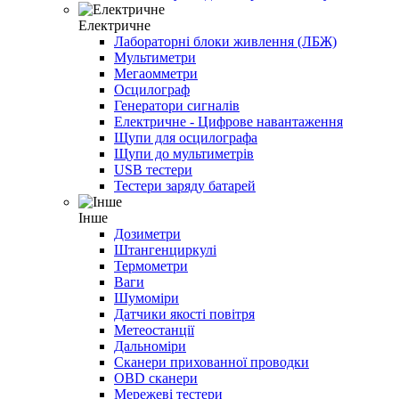
Електричне
Лабораторні блоки живлення (ЛБЖ)
Мультиметри
Мегаомметри
Осцилограф
Генератори сигналів
Електричне - Цифрове навантаження
Щупи для осцилографа
Щупи до мультиметрів
USB тестери
Тестери заряду батарей
Інше
Дозиметри
Штангенциркулі
Термометри
Ваги
Шумоміри
Датчики якості повітря
Метеостанції
Дальноміри
Сканери прихованної проводки
OBD сканери
Мережеві тестери