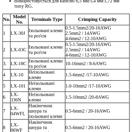
Використовується для кабелю 6,5 мм/5,4 мм/1,72 мм
типу RG.
Model
No.
Terminals Type
Crimping Capacity
No.
0.5-1.5mm2/20-16AWG
Ізольовані клеми
1
LX-30J
2.5mm2 / 14AWG
та роз'єм
4-6mm2 / 12-10AWG
0.5-1.5mm2/20-16AWG
Ізольовані клеми
2
LX-03C
2.5mm2 / 14AWG
та роз'єм
4-6mm2 / 12-10AWG
Ізольовані клеми
3.
LX-18C
10-16mm2 / 8-6AWG
та роз'єм
Неізольовані
4
LX-10
1.5-6mm2 /17-10AWG
клеми
Неізольовані
5
LX-101
1.0-10mm2 /17-10AWG
клеми
LX-
Неізольовані
6
1.5-10mm2 /20-8AWG
336N
клеми
Накінечник
LX-
7
шнура та
0.5-6mm2 / 20-16AWG
04WFL
ізольовані клеми
Накінечник
LX-
8
шнура та
0.5-6mm2 / 20-16AWG
06WF