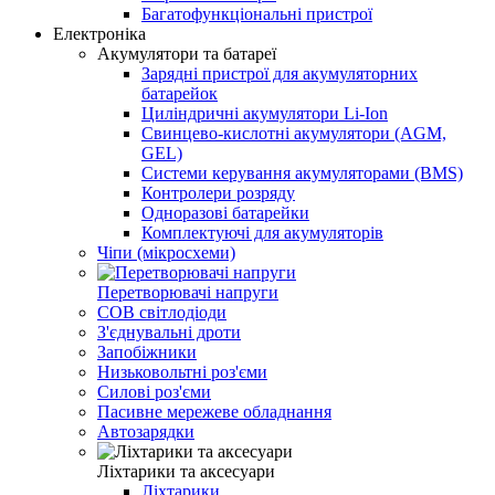
Багатофункціональні пристрої
Електроніка
Акумулятори та батареї
Зарядні пристрої для акумуляторних
батарейок
Циліндричні акумулятори Li-Ion
Свинцево-кислотні акумулятори (AGM,
GEL)
Системи керування акумуляторами (BMS)
Контролери розряду
Одноразові батарейки
Комплектуючі для акумуляторів
Чіпи (мікросхеми)
Перетворювачі напруги
COB світлодіоди
З'єднувальні дроти
Запобіжники
Низьковольтні роз'єми
Силові роз'єми
Пасивне мережеве обладнання
Автозарядки
Ліхтарики та аксесуари
Ліхтарики