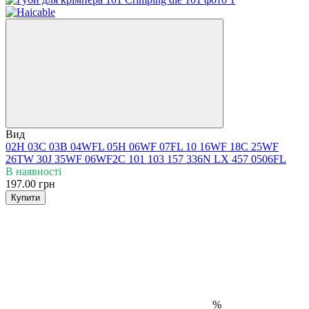
Вид
02H
03C
03B
04WFL
05H
06WF
07FL
10
16WF
18C
25WF
26TW
30J
35WF
06WF2C
101
103
157
336N
LX 457
0506FL
В наявності
197.00 грн
Купити
%