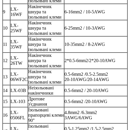
ізольовані клеми
Накінечник
LX-
9
шнура та
6-16mm2 / 10-5AWG
16WF
ізольовані клеми
Накінечник
LX-
10
шнура та
6-25mm2 / 10-3AWG
25WF
ізольовані клеми
Накінечник
LX-
11
шнура та
10-35mm2 / 8-2AWG
35WF
ізольовані клеми
Накінечник
LX-
12
шнура та
2*0.5-6mm2/2*20-10AWG
26TW
ізольовані клеми
Накінечник
LX-
0.5-6mm2 /0.5-2.5mm2
13
шнура та
06WF2C
20-10AWG/20-14AWG
ізольовані клеми
Неізольовані
14
LX-03B
0.5-6mm2 / 20-10AWG
накінечники
Дротове
15
LX-103
0.5-6mm2 /20-10AWG
з'єднання
Ізольовані
LX-
4.8mm2 /6.3mm2
16
прапорцеві клеми
0506FL
3AWG/6AWG
90°
Ізольовані
LX-
0.5-1.25mm2 /1.5-2.5mm2