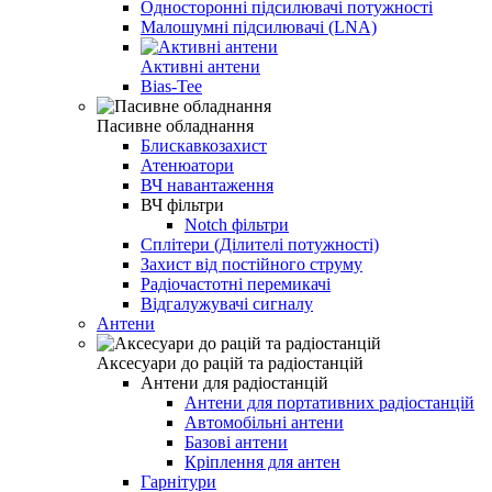
Односторонні підсилювачі потужності
Малошумні підсилювачі (LNA)
Активні антени
Bias-Tee
Пасивне обладнання
Блискавкозахист
Атенюатори
ВЧ навантаження
ВЧ фільтри
Notch фільтри
Сплітери (Ділителі потужності)
Захист від постійного струму
Радіочастотні перемикачі
Відгалужувачі сигналу
Антени
Аксесуари до рацій та радіостанцій
Антени для радіостанцій
Антени для портативних радіостанцій
Автомобільні антени
Базові антени
Кріплення для антен
Гарнітури