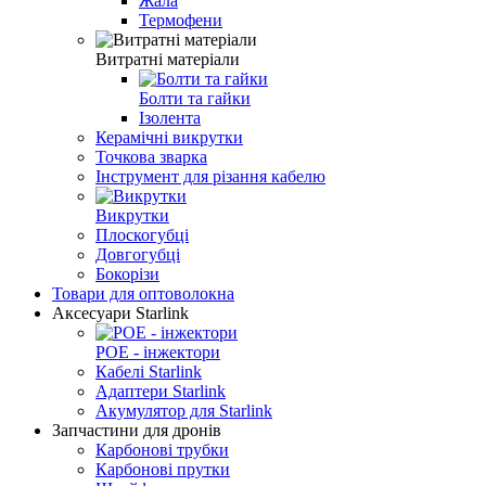
Жала
Термофени
Витратні матеріали
Болти та гайки
Ізолента
Керамічні викрутки
Точкова зварка
Інструмент для різання кабелю
Викрутки
Плоскогубці
Довгогубці
Бокорізи
Товари для оптоволокна
Аксесуари Starlink
POE - інжектори
Кабелі Starlink
Адаптери Starlink
Aкумулятор для Starlink
Запчастини для дронів
Карбонові трубки
Карбонові прутки