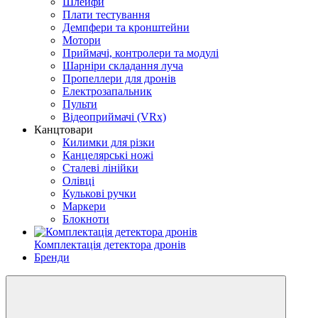
Шлейфи
Плати тестування
Демпфери та кронштейни
Мотори
Приймачі, контролери та модулі
Шарніри складання луча
Пропеллери для дронів
Електрозапальник
Пульти
Відеоприймачі (VRx)
Канцтовари
Килимки для різки
Канцелярські ножі
Сталеві лінійки
Олівці
Кулькові ручки
Маркери
Блокноти
Комплектація детектора дронів
Бренди