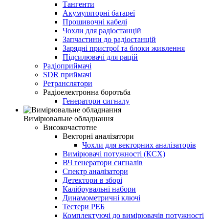
Тангенти
Акумуляторні батареї
Прошивочні кабелі
Чохли для радіостанцій
Запчастини до радіостанцій
Зарядні пристрої та блоки живлення
Підсилювачі для рацій
Радіоприймачі
SDR приймачі
Ретранслятори
Радіоелектронна боротьба
Генератори сигналу
Вимірювальне обладнання
Високочастотне
Векторні аналізатори
Чохли для векторних аналізаторів
Вимірювачі потужності (КСХ)
ВЧ генератори сигналів
Спектр аналізатори
Детектори в зборі
Калібрувальні набори
Динамометричні ключі
Тестери РЕБ
Комплектуючі до вимірювачів потужності