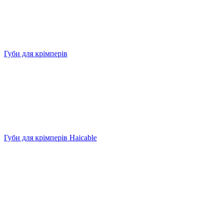
Губи для крімперів
Губи для крімперів Haicable