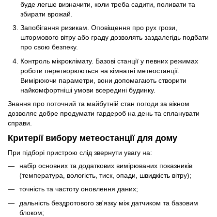
буде легше визначити, коли треба садити, поливати та
збирати врожай.
Запобігання ризикам. Оповіщення про рух грози,
штормового вітру або граду дозволять заздалегідь подбати
про свою безпеку.
Контроль мікроклімату. Базові станції у певних режимах
роботи перетворюються на кімнатні метеостанції.
Вимірюючи параметри, вони допомагають створити
найкомфортніші умови всередині будинку.
Знання про поточний та майбутній стан погоди за вікном
дозволяє добре продумати гардероб на день та спланувати
справи.
Критерії вибору метеостанції для дому
При підборі пристрою слід звернути увагу на:
набір основних та додаткових вимірюваних показників
(температура, вологість, тиск, опади, швидкість вітру);
точність та частоту оновлення даних;
дальність бездротового зв'язку між датчиком та базовим
блоком;