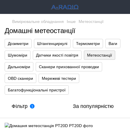
Вимірювальне обладнання
Інше
Метеостанції
Домашні метеостанції
Дозиметри
Штангенциркулі
Термометри
Ваги
Шумоміри
Датчики якості повітря
Метеостанції
Дальноміри
Сканери прихованної проводки
OBD сканери
Мережеві тестери
Багатофункціональні пристрої
Фільтр
За популярністю
1