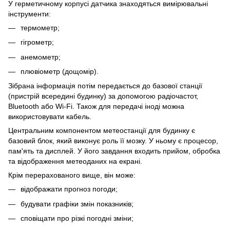
У герметичному корпусі датчика знаходяться вимірювальні
інструменти:
термометр;
гігрометр;
анемометр;
плювіометр (дощомір).
Зібрана інформація потім передається до базової станції
(пристрій всередині будинку) за допомогою радіочастот,
Bluetooth або Wi-Fi. Також для передачі іноді можна
використовувати кабель.
Центральним компонентом метеостанції для будинку є
базовий блок, який виконує роль її мозку. У ньому є процесор,
пам'ять та дисплей. У його завдання входить прийом, обробка
та відображення метеоданих на екрані.
Крім перерахованого вище, він може:
відображати прогноз погоди;
будувати графіки змін показників;
сповіщати про різкі погодні зміни;