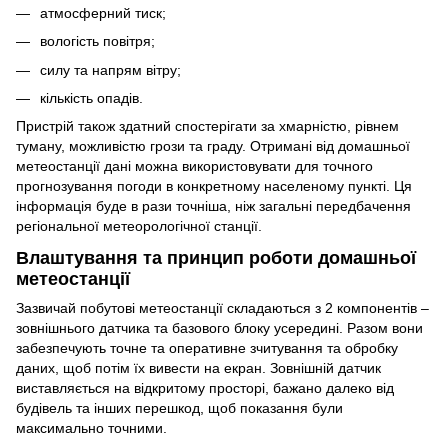
атмосферний тиск;
вологість повітря;
силу та напрям вітру;
кількість опадів.
Пристрій також здатний спостерігати за хмарністю, рівнем
туману, можливістю грози та граду. Отримані від домашньої
метеостанції дані можна використовувати для точного
прогнозування погоди в конкретному населеному пункті. Ця
інформація буде в рази точніша, ніж загальні передбачення
регіональної метеорологічної станції.
Влаштування та принцип роботи домашньої
метеостанції
Зазвичай побутові метеостанції складаються з 2 компонентів –
зовнішнього датчика та базового блоку усередині. Разом вони
забезпечують точне та оперативне зчитування та обробку
даних, щоб потім їх вивести на екран. Зовнішній датчик
виставляється на відкритому просторі, бажано далеко від
будівель та інших перешкод, щоб показання були
максимально точними.