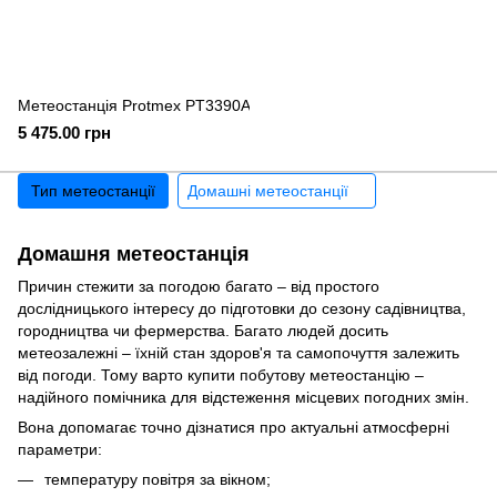
Метеостанція Protmex PT3390A
5 475.00 грн
Тип метеостанції
Домашні метеостанції
Домашня метеостанція
Причин стежити за погодою багато – від простого
дослідницького інтересу до підготовки до сезону садівництва,
городництва чи фермерства. Багато людей досить
метеозалежні – їхній стан здоров'я та самопочуття залежить
від погоди. Тому варто купити побутову метеостанцію –
надійного помічника для відстеження місцевих погодних змін.
Вона допомагає точно дізнатися про актуальні атмосферні
параметри:
температуру повітря за вікном;