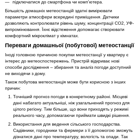
підключатися до смартфона чи комп'ютера.
Більшість домашніх метеостанцій здатні вимірювати
параметри атмосфери всередині приміщення. Датчики
дозволяють контролювати рівень шуму, концентрації CO2, УФ-
випромінювання. Їхнє відстеження допомагає створювати
комфортний мікроклімат у кімнатах.
Переваги домашньої (побутової) метеостанції
Іноді головною причиною покупки метеостанції у квартиру є
інтерес до метеоспостережень. Пристрій відкриває нові
способи дослідження – збирання та аналіз погоди доступний
не виходячи з дому.
Також побутова метеостанція може бути корисною з інших
причин:
Точніший прогноз погоди в конкретному районі. Місцеві
дані набагато актуальніші, ніж узагальнений прогноз для
цілого регіону. Тим більше, що вони приходять у режимі
реального часу, допомагаючи приймати швидкі рішення.
Використання для ведення сільського господарства.
Садівники, городники та фермери з її допомогою зможуть
дізнатися дані про температуру, вологість та опади. Так