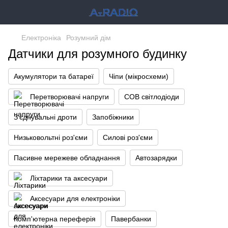
Електроніка
Розумний дім
Датчики для розумного будинку
Акумулятори та батареї
Чіпи (мікросхеми)
Перетворювачі напруги
COB світлодіоди
З'єднувальні дроти
Запобіжники
Низьковольтні роз'єми
Силові роз'єми
Пасивне мережеве обладнання
Автозарядки
Ліхтарики та аксесуари
Аксесуари для електроніки
Комп'ютерна переферія
Павербанки