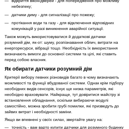
відкриття вікон/дверей - для попередження про можливу
небезпеку;
датчики диму - для сигналізації про пожежу;
протікання води та газу - для відключення відповідних
комунікацій у разі виникнення аварійної ситуації.
Також можуть використовуватися й додаткові датчики
розумний дім, як-от: шуму, розпізнавання облич, витрати на
енергоресурси, вібрації тощо. Необхідність їх використання
визначають вимоги до основної системи та цілі, які ставить
перед собою власник.
Як обирати датчики розумний дім
Критерії вибору певних різновидів багато в чому визначають
можливості та функції вбудованої системи. Однак крім підбору
необхідних видів сенсорів, існує ще низка параметрів, які
необхідно враховувати. Найкраще, тут довіритися майстру зі
встановлення обладнання, оскільки вибираючи модулі
самостійно, можна зробити грубі помилки, які призведуть до
зайвих витрат і необхідності заміни.
Якщо ви впевнені у своїх силах, звертайте увагу на:
точність - вам варто купити датчики для розумного будинку