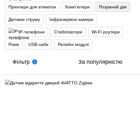
Принтери для етикеток
Комп'ютери
Розумний дім
Датчики струму
Інфрачервоні камери
IP-телефони
Стабілізатори
Wi‑Fi роутери
Різне
USB-хаби
Релейні модулі
Фільтр
За популярністю
1