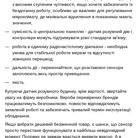
з високим ступенем чутливості, якщо хочете забезпечити їх
бездоганну роботу; особливо це важливо для регулювання
мікроклімату, де мінімальні відхилення в показниках мають
значення;
сумісність із центральною панеллю - датчик розумний дім і
контролери можуть підтримувати різні стандарти зв'язку;
робота в єдиному радіочастотному діапазоні - необхідна
умова для стабільної роботи мережі та відсутності
зовнішніх перешкод;
дальність дії - переконайтеся, що розставлені сенсори
захоплюють весь простір приміщення.
якість.
Купуючи датчик розумного будинку, крім вартості, звертайте
увагу на фірму виробника. Вироби перевірених брендів
працюватимуть безпомилково, повністю відповідатимуть
заявленій роботі та забезпечать тривалий термін експлуатації
обладнання.
Якщо вибрати дешевий безіменний товар, є шанси, що сенсор
просто перестане функціонувати в найбільш невідповідний
момент. Поломку не завжди вдасться виявити вчасно. А в