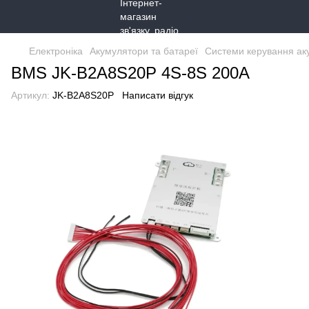
Електроніка
Акумулятори та батареї
Системи керування ак
BMS JK-B2A8S20P 4S-8S 200A
Артикул:
JK-B2A8S20P
Написати відгук