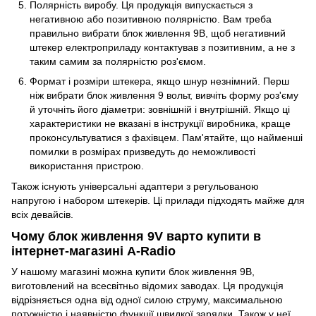
Полярність виробу. Ця продукція випускається з
негативною або позитивною полярністю. Вам треба
правильно вибрати блок живлення 9В, щоб негативний
штекер електроприладу контактував з позитивним, а не з
таким самим за полярністю роз'ємом.
Формат і розміри штекера, якщо шнур незнімний. Перш
ніж вибрати блок живлення 9 вольт, вивчіть форму роз'єму
й уточніть його діаметри: зовнішній і внутрішній. Якщо ці
характеристики не вказані в інструкції виробника, краще
проконсультуватися з фахівцем. Пам'ятайте, що найменші
помилки в розмірах призведуть до неможливості
використання пристрою.
Також існують універсальні адаптери з регульованою
напругою і набором штекерів. Ці прилади підходять майже для
всіх девайсів.
Чому блок живлення 9V варто купити в
інтернет-магазині A-Radio
У нашому магазині можна купити блок живлення 9В,
виготовлений на всесвітньо відомих заводах. Ця продукція
відрізняється одна від одної силою струму, максимальною
потужністю і наявністю функції швидкої зарядки. Також у неї