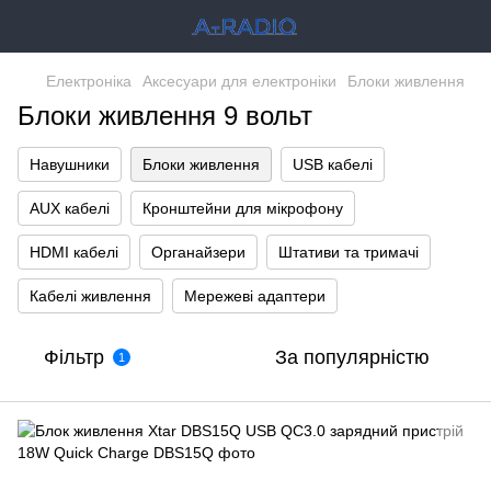
Електроніка
Аксесуари для електроніки
Блоки живлення
Блоки живлення 9 вольт
Навушники
Блоки живлення
USB кабелі
AUX кабелі
Кронштейни для мікрофону
HDMI кабелі
Органайзери
Штативи та тримачі
Кабелі живлення
Мережеві адаптери
Фільтр
За популярністю
1