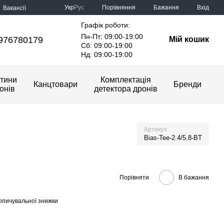
Порівняння
Укр
Рус
Бажання
Вхід
Вакансії
Графік роботи:
Пн-Пт: 09:00-19:00
976780179
Мій кошик
Сб: 09:00-19:00
Нд: 09:00-19:00
тини
Комплектація
Канцтовари
Бренди
онів
детектора дронів
Артикул
Bias-Tee-2.4/5.8-BT
Порівняти
В бажання
опичувальної знижки