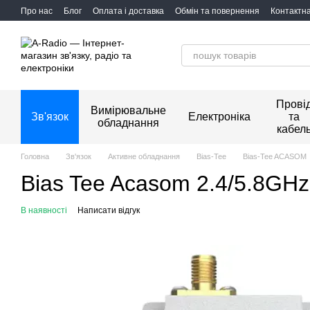
Перейти до основного контенту
Про нас
Блог
Оплата і доставка
Обмін та повернення
Контактн
Прові
Вимірювальне
Зв'язок
Електроніка
та
обладнання
кабел
Головна
Зв'язок
Активне обладнання
Bias-Tee
Bias-Tee ACASOM
Bias Tee Acasom 2.4/5.8GHz
В наявності
Написати відгук