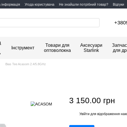
а інформація
Угода користувача
Не знайшли потрібний товар?
Відгуки
+380
д
Товари для
Аксесуари
Запчас
Інструмент
оптоволокна
Starlink
для др
ь
Bias Tee Acasom 2.4/5.8GHz
3 150.00 грн
Увійти
для відображення нак
%