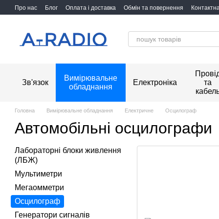
Перейти до основного контенту
Про нас
Блог
Оплата і доставка
Обмін та повернення
Контактн
Прові
Вимірювальне
Зв'язок
Електроніка
та
обладнання
кабел
Головна
Вимірювальне обладнання
Електричне
Осцилограф
Автомобільні осцилографи
Лабораторні блоки живлення
(ЛБЖ)
Мультиметри
Мегаомметри
Осцилограф
Генератори сигналів