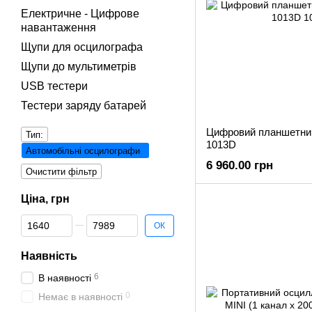
Електричне - Цифрове
навантаження
Щупи для осцилографа
Щупи до мультиметрів
USB тестери
Тестери заряду батарей
Цифровий планшетни
Тип:
1013D
Автомобільні осцилографи
6 960.00 грн
Очистити фільтр
Ціна, грн
Від Ціна, грн
До Ціна, грн
ОК
Наявність
6
В наявності
0
Немає в наявності