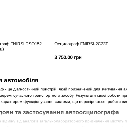
ограф FNIRSI DSO152
Осцилограф FNIRSI-2C23T
Гц)
3 750.00 грн
я автомобіля
ф - це діагностичний пристрій, який призначений для зчитування а
ї мережі сучасного транспортного засобу. Результати своєї роботи 
а характером функціонування системи, що перевіряється, робити вис
дови та застосування автоосцилографа
 відміну від аналогів загальнолабораторного призначення містят