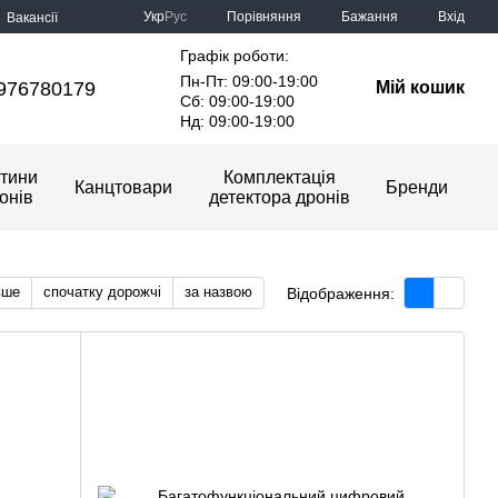
Порівняння
Укр
Рус
Бажання
Вхід
Вакансії
Графік роботи:
Пн-Пт: 09:00-19:00
976780179
Мій кошик
Сб: 09:00-19:00
Нд: 09:00-19:00
тини
Комплектація
Канцтовари
Бренди
онів
детектора дронів
вше
спочатку дорожчі
за назвою
Відображення: