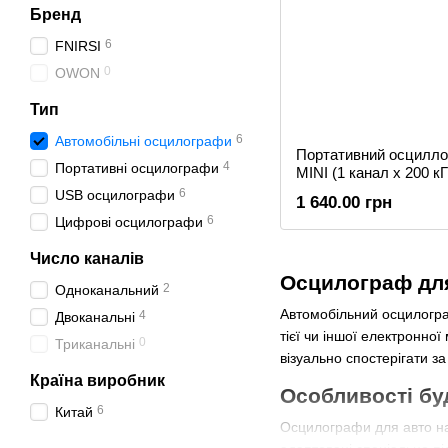
Бренд
6
FNIRSI
0
OWON
Тип
6
Автомобільні осцилографи
Портативний осцилл
4
Портативні осцилографи
MINI (1 канал х 200 к
6
USB осцилографи
1 640.00 грн
6
Цифрові осцилографи
Число каналів
Осцилограф дл
2
Одноканальний
Автомобільний осцилогра
4
Двоканальні
тієї чи іншої електронно
0
Триканальні
візуально спостерігати з
Країна виробник
Особливості бу
6
Китай
Осцилографи для авто на