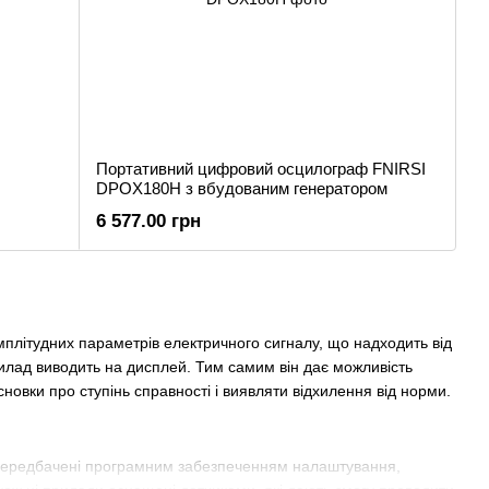
Портативний цифровий осцилограф FNIRSI
DPOX180H з вбудованим генератором
6 577.00 грн
мплітудних параметрів електричного сигналу, що надходить від
прилад виводить на дисплей. Тим самим він дає можливість
новки про ступінь справності і виявляти відхилення від норми.
ь передбачені програмним забезпеченням налаштування,