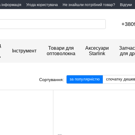
а інформація
Угода користувача
Не знайшли потрібний товар?
Відгуки
+380
д
Товари для
Аксесуари
Запчас
Інструмент
оптоволокна
Starlink
для др
ь
за популярністю
спочатку деше
Сортування: