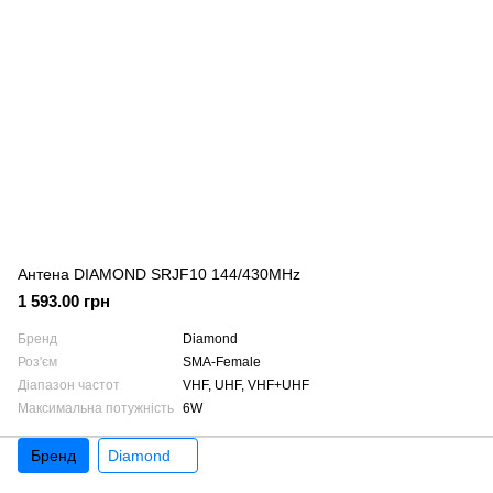
Антена DIAMOND SRJF10 144/430MHz
1 593.00 грн
Бренд
Diamond
Роз'єм
SMA-Female
Діапазон частот
VHF, UHF, VHF+UHF
Максимальна потужність
6W
Бренд
Diamond