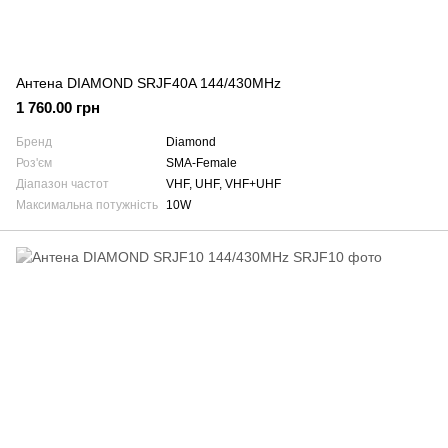
Антена DIAMOND SRJF40A 144/430MHz
1 760.00 грн
Бренд
Diamond
Роз'єм
SMA-Female
Діапазон частот
VHF, UHF, VHF+UHF
Максимальна потужність
10W