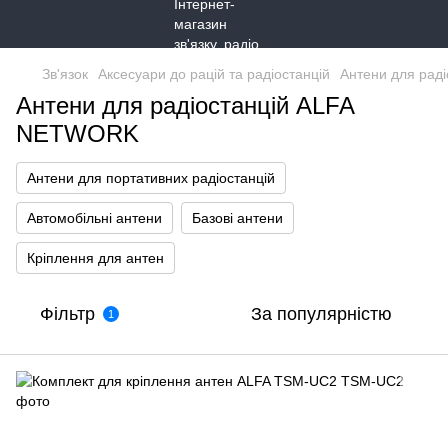
Зв'язок
Аксесуари до рацій та радіостанцій
Антени для раді
Антени для радіостанцій ALFA
NETWORK
Антени для портативних радіостанцій
Автомобільні антени
Базові антени
Кріплення для антен
Фільтр
За популярністю
1