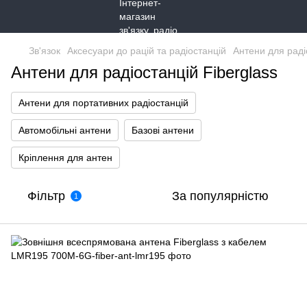
Зв'язок
Аксесуари до рацій та радіостанцій
Антени для раді
Антени для радіостанцій Fiberglass
Антени для портативних радіостанцій
Автомобільні антени
Базові антени
Кріплення для антен
Фільтр
За популярністю
1