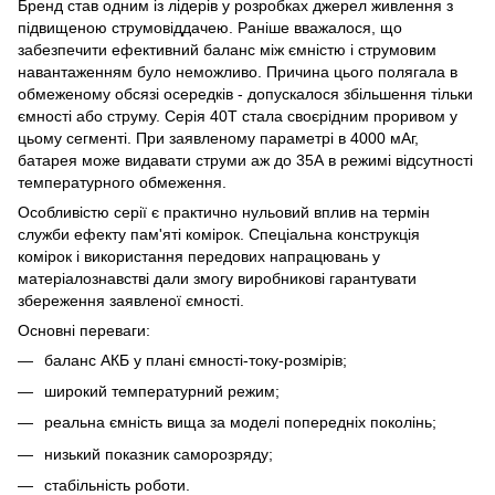
Бренд став одним із лідерів у розробках джерел живлення з
підвищеною струмовіддачею. Раніше вважалося, що
забезпечити ефективний баланс між ємністю і струмовим
навантаженням було неможливо. Причина цього полягала в
обмеженому обсязі осередків - допускалося збільшення тільки
ємності або струму. Серія 40Т стала своєрідним проривом у
цьому сегменті. При заявленому параметрі в 4000 мАг,
батарея може видавати струми аж до 35А в режимі відсутності
температурного обмеження.
Особливістю серії є практично нульовий вплив на термін
служби ефекту пам'яті комірок. Спеціальна конструкція
комірок і використання передових напрацювань у
матеріалознавстві дали змогу виробникові гарантувати
збереження заявленої ємності.
Основні переваги:
баланс АКБ у плані ємності-току-розмірів;
широкий температурний режим;
реальна ємність вища за моделі попередніх поколінь;
низький показник саморозряду;
стабільність роботи.