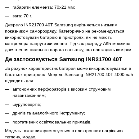
габарити елемента: 70х21 мм;
вага: 70 г.
Джерело INR21700 40T Samsung вирізняється низьким
показником саморозряду. Категорично не рекомендується
використовувати батарею в пристроях, які не мають
контролера напруги живлення. Під час розряду АКБ можливе
досягнення нижнього порога вольтажу, що пошкодить комірки.
Де застосовується Samsung INR21700 40T
За рахунок характеристик батарея може використовуватися в
багатьох пристроях. Модель Samsung INR21700 40T 4000mah
підходить для:
автономних перфораторів з високим струмовим
навантаженням;
шуруповертів;
дрилів та аналогічного інструменту;
портативних освітлювальних приладів.
Модель також використовується в електронних нагрівачах
тютюну, модах.