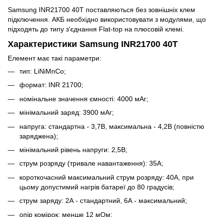
Samsung INR21700 40T поставляються без зовнішніх клем
підключення. АКБ необхідно використовувати з модулями, що
підходять до типу з'єднання Flat-top на плюсовій клемі.
Характеристики Samsung INR21700 40T
Елемент має такі параметри:
тип: LiNiMnCo;
формат: INR 21700;
номінальне значення ємності: 4000 мАг;
мінімальний заряд: 3900 мАг;
напруга: стандартна - 3,7В, максимальна - 4,2В (повністю
заряджена);
мінімальний рівень напруги: 2,5В;
струм розряду (тривале навантаження): 35А;
короткочасний максимальний струм розряду: 40А, при
цьому допустимий нагрів батареї до 80 градусів;
струм заряду: 2А - стандартний, 6А - максимальний;
опір комірок: менше 12 мОм;