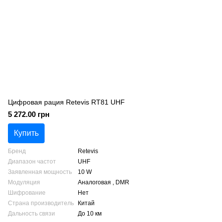
Цифровая рация Retevis RT81 UHF
5 272.00 грн
Купить
Бренд
Retevis
Диапазон частот
UHF
Заявленная мощность
10 W
Модуляция
Аналоговая , DMR
Шифрование
Нет
Страна производитель
Китай
Дальность связи
До 10 км