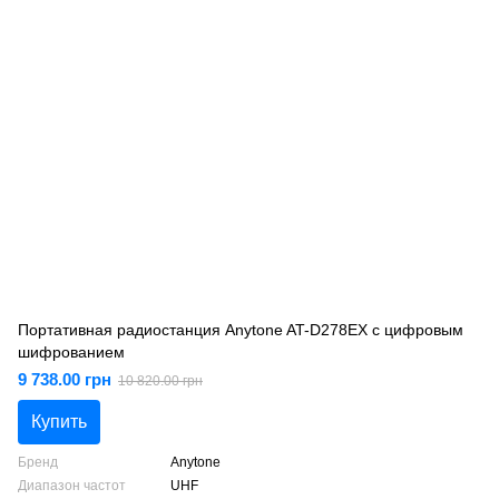
Портативная радиостанция Anytone AT-D278EX с цифровым
шифрованием
9 738.00 грн
10 820.00 грн
Купить
Бренд
Anytone
Диапазон частот
UHF