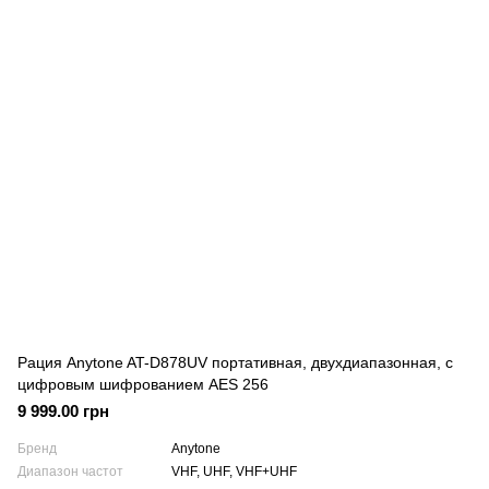
Рация Anytone AT-D878UV портативная, двухдиапазонная, с
цифровым шифрованием AES 256
9 999.00 грн
Бренд
Anytone
Диапазон частот
VHF, UHF, VHF+UHF