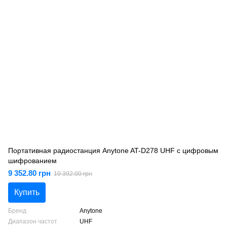
Портативная радиостанция Anytone AT-D278 UHF с цифровым
шифрованием
9 352.80 грн
10 392.00 грн
Купить
Бренд
Anytone
Диапазон частот
UHF