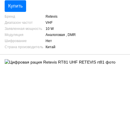
Купить
Бренд
Retevis
Диапазон частот
VHF
Заявленная мощность
10 W
Модуляция
Аналоговая , DMR
Шифрование
Нет
Страна производитель
Китай