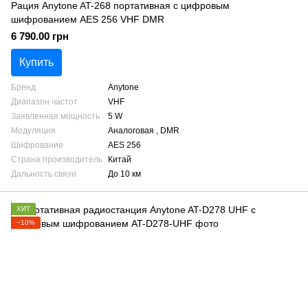
Рация Anytone AT-268 портативная с цифровым
шифрованием AES 256 VHF DMR
6 790.00 грн
Купить
Бренд
Anytone
Диапазон частот
VHF
Заявленная мощность
5 W
Модуляция
Аналоговая , DMR
Шифрование
AES 256
Страна производитель
Китай
Дальность связи
До 10 км
ХИТ
−10%