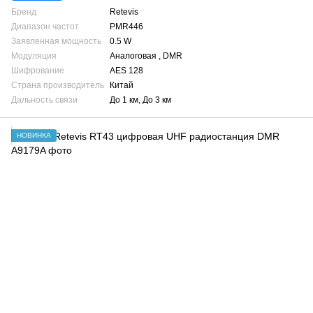
Бренд
Retevis
Диапазон частот
PMR446
Заявленная мощность
0.5 W
Модуляция
Аналоговая , DMR
Шифрование
AES 128
Страна производитель
Китай
Дальность связи
До 1 км, До 3 км
НОВИНКА