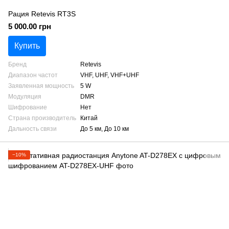
Рация Retevis RT3S
5 000.00 грн
Купить
Бренд
Retevis
Диапазон частот
VHF, UHF, VHF+UHF
Заявленная мощность
5 W
Модуляция
DMR
Шифрование
Нет
Страна производитель
Китай
Дальность связи
До 5 км, До 10 км
−10%