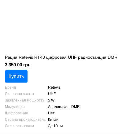
Рация Retevis RT43 цифровая UHF радиостанция DMR
3 350.00 грн
Купить
Бренд
Retevis
Диапазон частот
UHF
Заявленная мощность
5 W
Модуляция
Аналоговая , DMR
Шифрование
Нет
Страна производитель
Китай
Дальность связи
До 10 км