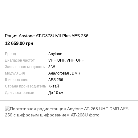
Рация Anytone AT-D878UVII Plus AES 256
12 659.00 грн
Бренд
Anytone
Диапазон частот
VHF, UHF, VHF+UHF
Заявленная мощность
8 W
Модуляция
Аналоговая , DMR
Шифрование
AES 256
Страна производитель
Китай
Дальность связи
До 10 км