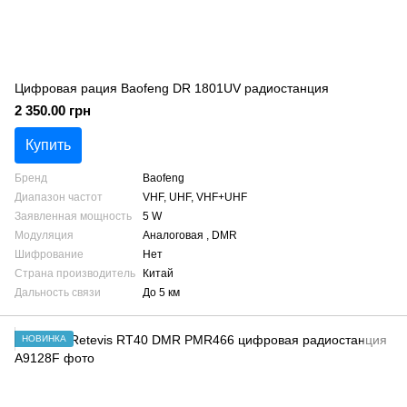
Цифровая рация Baofeng DR 1801UV радиостанция
2 350.00 грн
Купить
Бренд
Baofeng
Диапазон частот
VHF, UHF, VHF+UHF
Заявленная мощность
5 W
Модуляция
Аналоговая , DMR
Шифрование
Нет
Страна производитель
Китай
Дальность связи
До 5 км
НОВИНКА