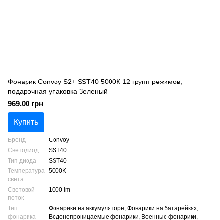
Фонарик Convoy S2+ SST40 5000К 12 групп режимов,
подарочная упаковка Зеленый
969.00 грн
Купить
Бренд
Convoy
Светодиод
SST40
Тип диода
SST40
Температура
5000K
света
Световой
1000 lm
поток
Тип
Фонарики на аккумуляторе, Фонарики на батарейках,
фонарика
Водонепроницаемые фонарики, Военные фонарики,