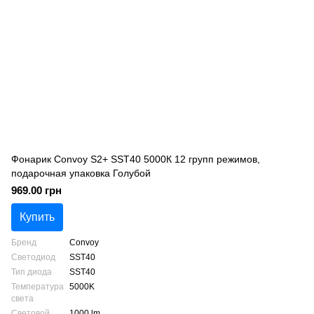
Фонарик Convoy S2+ SST40 5000К 12 групп режимов,
подарочная упаковка Голубой
969.00 грн
Купить
Бренд
Convoy
Светодиод
SST40
Тип диода
SST40
Температура
5000K
света
Световой
1000 lm