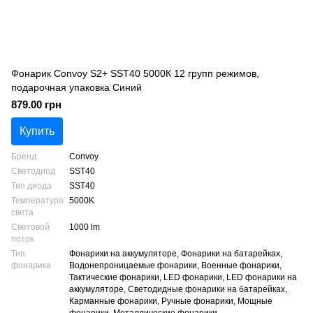
Фонарик Convoy S2+ SST40 5000К 12 групп режимов,
подарочная упаковка Синий
879.00 грн
Купить
Бренд
Convoy
Светодиод
SST40
Тип диода
SST40
Температура
5000K
света
Световой
1000 lm
поток
Тип
Фонарики на аккумуляторе, Фонарики на батарейках,
фонарика
Водонепроницаемые фонарики, Военные фонарики,
Тактические фонарики, LED фонарики, LED фонарики на
аккумуляторе, Светодидные фонарики на батарейках,
Карманные фонарики, Ручные фонарики, Мощные