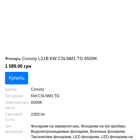
Фонарь Convoy L21B KW CSLNM1.TG 6500K
1 589.00 грн
Купить
Бренд
Convoy
Тип диода
KW CSLNM1.TG
Температура
6500K
света
Световой
2300 lm
поток
Тип
Фонарики на аккумуляторе, Фонарики на батарейках,
фонарика
Водонепроницаемые фонарики, Военные фонарики,
Тактические фонарики, LED фонарики, LED фонарики на