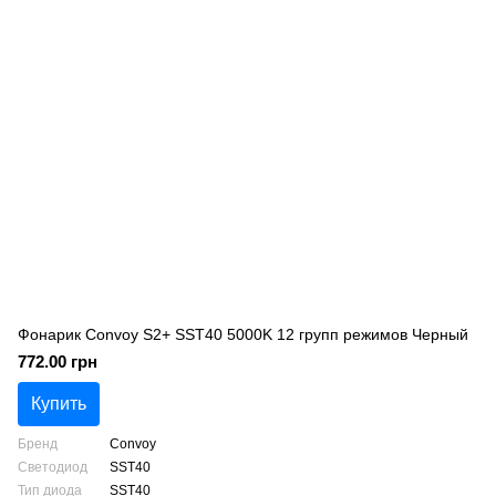
Фонарик Convoy S2+ SST40 5000K 12 групп режимов Черный
772.00 грн
Купить
Бренд
Convoy
Светодиод
SST40
Тип диода
SST40