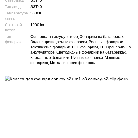
Светодиод
SST40
Тип диода
SST40
Температура
5000K
света
Световой
1000 lm
поток
Тип
Фонарики на аккумуляторе, Фонарики на батарейках,
фонарика
Водонепроницаемые фонарики, Военные фонарики,
Тактические фонарики, LED фонарики, LED фонарики на
аккумуляторе, Светодидные фонарики на батарейках,
Карманные фонарики, Ручные фонарики, Мощные
фонарики, Металлические фонарики