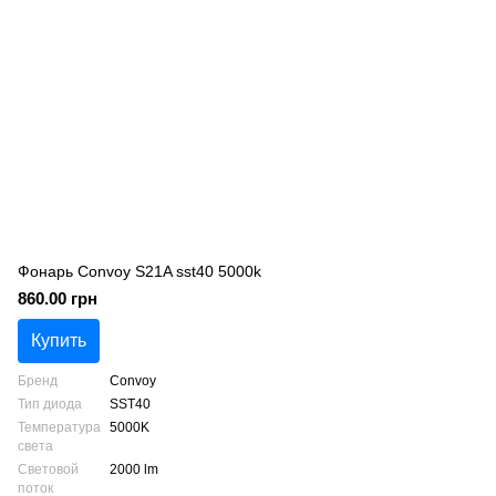
Фонарь Convoy S21A sst40 5000k
860.00 грн
Купить
Бренд
Convoy
Тип диода
SST40
Температура
5000K
света
Световой
2000 lm
поток