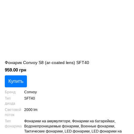
Фонарик Convoy S8 (ar-coated lens) SFT40
959.00 грн
Купить
Бренд
Convoy
Тип
SFT40
диода
Световой
2000 lm
поток
Тип
Фонарики на аккумуляторе, Фонарики на батарейках,
фонарика
Водонепроницаемые фонарики, Военные фонарики,
Тактические фонарики, LED фонарики, LED фонарики на