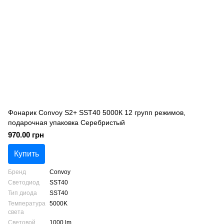
Фонарик Convoy S2+ SST40 5000К 12 групп режимов,
подарочная упаковка Серебристый
970.00 грн
Купить
Бренд
Convoy
Светодиод
SST40
Тип диода
SST40
Температура
5000K
света
Световой
1000 lm