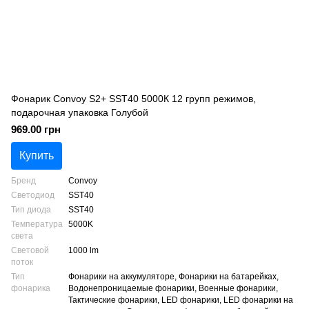
Фонарик Convoy S2+ SST40 5000К 12 групп режимов,
подарочная упаковка Голубой
969.00 грн
Купить
Бренд
Convoy
Светодиод
SST40
Тип диода
SST40
Температура
5000K
света
Световой
1000 lm
поток
Тип
Фонарики на аккумуляторе, Фонарики на батарейках,
фонарика
Водонепроницаемые фонарики, Военные фонарики,
Тактические фонарики, LED фонарики, LED фонарики на