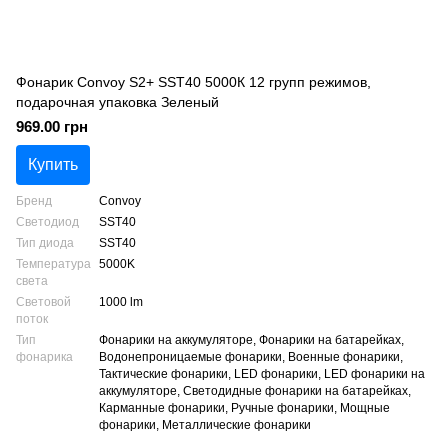
Фонарик Convoy S2+ SST40 5000К 12 групп режимов,
подарочная упаковка Зеленый
969.00 грн
Купить
Бренд
Convoy
Светодиод
SST40
Тип диода
SST40
Температура
5000K
света
Световой
1000 lm
поток
Тип
Фонарики на аккумуляторе, Фонарики на батарейках,
фонарика
Водонепроницаемые фонарики, Военные фонарики,
Тактические фонарики, LED фонарики, LED фонарики на
аккумуляторе, Светодидные фонарики на батарейках,
Карманные фонарики, Ручные фонарики, Мощные
фонарики, Металлические фонарики