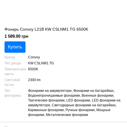
Фонарь Convoy L21B KW CSLNM1.TG 6500K
1 589.00 грн
Купить
Бренд
Convoy
Тип диода
KW CSLNM1.TG
Температура
6500K
света
Световой
2300 lm
поток
Тип
Фонарики на аккумуляторе, Фонарики на батарейках,
фонарика
Водонепроницаемые фонарики, Военные фонарики,
Тактические фонарики, LED фонарики, LED фонарики на
аккумуляторе, Светодидные фонарики на батарейках,
Карманные фонарики, Ручные фонарики, Мощные
фонарики, Металлические фонарики