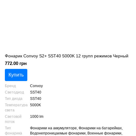
Фонарик Convoy S2+ SST40 5000K 12 групп режимов Черный
772.00 грн
Купить
Бренд
Convoy
Светодиод
SST40
Тип диода
SST40
Температура
5000K
света
Световой
1000 lm
поток
Тип
Фонарики на аккумуляторе, Фонарики на батарейках,
фонарика
Водонепроницаемые фонарики, Военные фонарики,