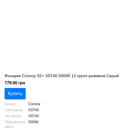
Фонарик Convoy S2+ SST40 5000K 12 групп режимов Серый
779.00 грн
Купить
Бренд
Convoy
Светодиод
SST40
Тип диода
SST40
Температура
5000K
света