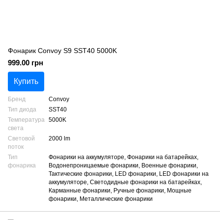
Фонарик Convoy S9 SST40 5000K
999.00 грн
Купить
Бренд
Convoy
Тип диода
SST40
Температура
5000K
света
Световой
2000 lm
поток
Тип
Фонарики на аккумуляторе, Фонарики на батарейках,
фонарика
Водонепроницаемые фонарики, Военные фонарики,
Тактические фонарики, LED фонарики, LED фонарики на
аккумуляторе, Светодидные фонарики на батарейках,
Карманные фонарики, Ручные фонарики, Мощные
фонарики, Металлические фонарики