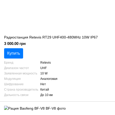
Радиостанция Retevis RT29 UHF400-480MHz 10W IP67
3 000.00 грн
Купить
Бренд
Retevis
Диапазон частот
UHF
Заявленная мощность
10 W
Модуляция
Аналоговая
Шифрование
Нет
Страна производитель
Китай
Дальность связи
До 10 км