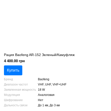
Рация Baofeng AR-152 Зеленый/Камуфляж
4 400.00 грн
Купить
Бренд
Baofeng
Диапазон частот
VHF, UHF, VHF+UHF
Заявленная мощность
18 W
Модуляция
Аналоговая
Шифрование
Нет
Дальность связи
До 1 км, До 3 км