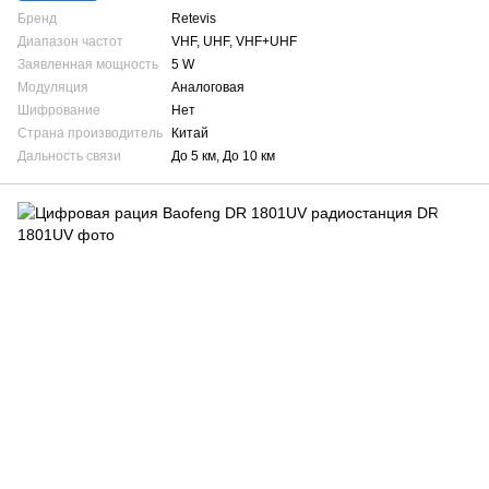
Бренд
Retevis
Диапазон частот
VHF, UHF, VHF+UHF
Заявленная мощность
5 W
Модуляция
Аналоговая
Шифрование
Нет
Страна производитель
Китай
Дальность связи
До 5 км, До 10 км