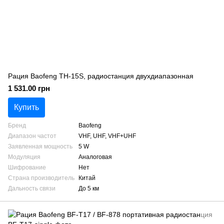
Рация Baofeng TH-15S, радиостанция двухдиапазонная
1 531.00 грн
Купить
Бренд
Baofeng
Диапазон частот
VHF, UHF, VHF+UHF
Заявленная мощность
5 W
Модуляция
Аналоговая
Шифрование
Нет
Страна производитель
Китай
Дальность связи
До 5 км