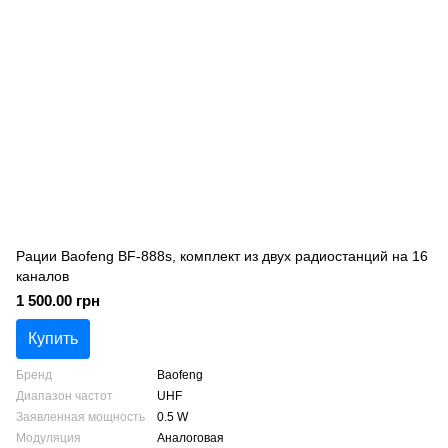
Рации Baofeng BF-888s, комплект из двух радиостанций на 16
каналов
1 500.00 грн
Купить
Бренд
Baofeng
Диапазон частот
UHF
Заявленная мощность
0.5 W
Модуляция
Аналоговая