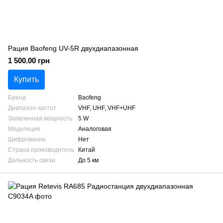
Рация Baofeng UV-5R двухдиапазонная
1 500.00 грн
Купить
Бренд
Baofeng
Диапазон частот
VHF, UHF, VHF+UHF
Заявленная мощность
5 W
Модуляция
Аналоговая
Шифрование
Нет
Страна производитель
Китай
Дальность связи
До 5 км