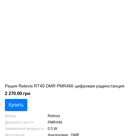
Рация Retevis RT40 DMR PMR466 цифровая радиостанция
2 270.00 грн
Купить
Бренд
Retevis
Диапазон частот
PMR446
Заявленная мощность
0.5 W
Модуляция
Аналоговая , DMR