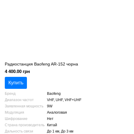
Радиостанция Baofeng AR-152 чорна
4 400.00 грн
Купить
Бренд
Baofeng
Диапазон частот
VHF, UHF, VHF+UHF
Заявленная мощность
9W
Модуляция
Аналоговая
Шифрование
Нет
Страна производитель
Китай
Дальность связи
До 1 км, До 3 км