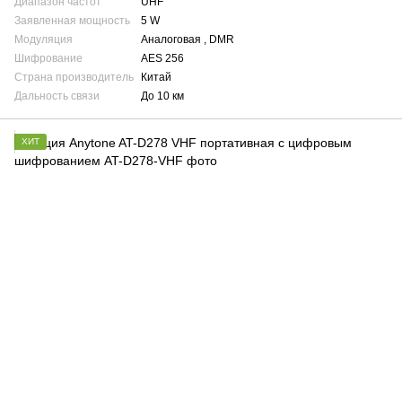
Диапазон частот
UHF
Заявленная мощность
5 W
Модуляция
Аналоговая , DMR
Шифрование
AES 256
Страна производитель
Китай
Дальность связи
До 10 км
ХИТ