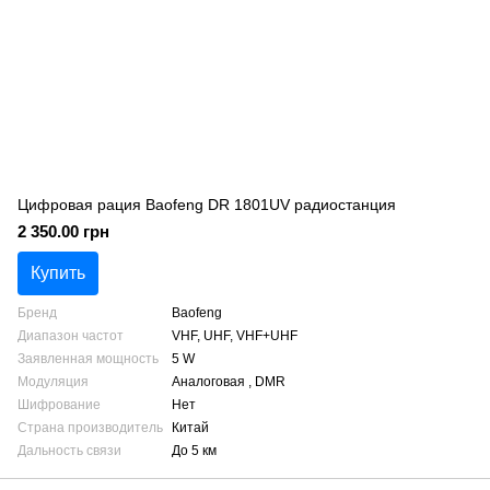
Цифровая рация Baofeng DR 1801UV радиостанция
2 350.00 грн
Купить
Бренд
Baofeng
Диапазон частот
VHF, UHF, VHF+UHF
Заявленная мощность
5 W
Модуляция
Аналоговая , DMR
Шифрование
Нет
Страна производитель
Китай
Дальность связи
До 5 км