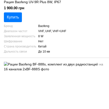
Рация Baofeng UV-9R Plus 8W, IP67
1 900.00 грн
Купить
Бренд
Baofeng
Диапазон частот
VHF, UHF, VHF+UHF
Заявленная мощность
8 W
Шифрование
Нет
Страна производитель
Китай
Дальность связи
До 10 км