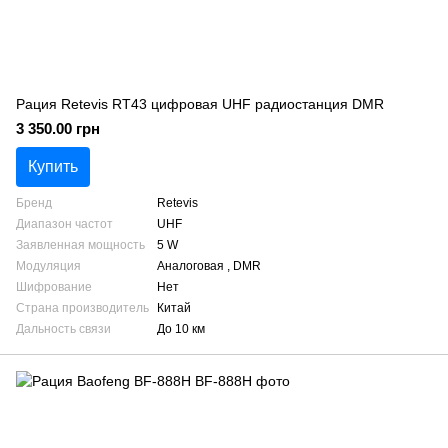
Рация Retevis RT43 цифровая UHF радиостанция DMR
3 350.00 грн
Купить
Бренд
Retevis
Диапазон частот
UHF
Заявленная мощность
5 W
Модуляция
Аналоговая , DMR
Шифрование
Нет
Страна производитель
Китай
Дальность связи
До 10 км