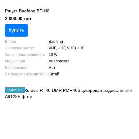
Рация Baofeng BF-H6
2 000.00 грн
Купить
Бренд
Baofeng
Диапазон частот
VHF, UHF, VHF+UHF
Заявленная мощность
10 W
Модуляция
Аналоговая
Шифрование
Нет
Страна производитель
Китай
НОВИНКА