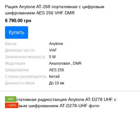
Рация Anytone AT-268 портативная с цифровым
шифрованием AES 256 VHF DMR
6 790.00 грн
Купить
Бренд
Anytone
Диапазон частот
VHF
Заявленная мощность
5 W
Модуляция
Аналоговая , DMR
Шифрование
AES 256
Страна производитель
Китай
Дальность связи
До 10 км
ХИТ
−10%