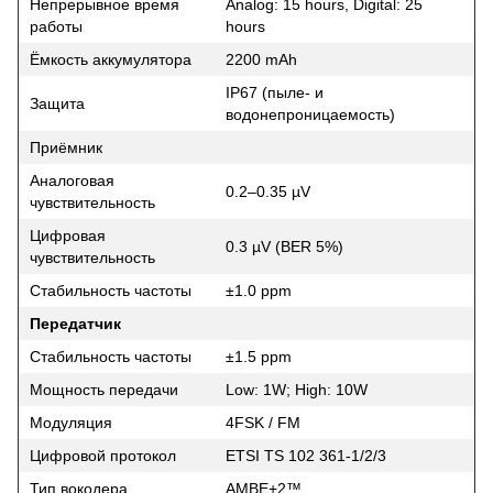
Непрерывное время
Analog: 15 hours, Digital: 25
работы
hours
Ёмкость аккумулятора
2200 mAh
IP67 (пыле- и
Защита
водонепроницаемость)
Приёмник
Аналоговая
0.2–0.35 µV
чувствительность
Цифровая
0.3 µV (BER 5%)
чувствительность
Стабильность частоты
±1.0 ppm
Передатчик
Стабильность частоты
±1.5 ppm
Мощность передачи
Low: 1W; High: 10W
Модуляция
4FSK / FM
Цифровой протокол
ETSI TS 102 361-1/2/3
Тип вокодера
AMBE+2™