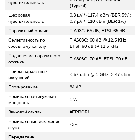
чувствительность
(Typical)
Цифровая
0.3 µV / -117.4 dBm (BER 5%);
чувствительность
0.7 µV / -110 dBm (BER 1%)
Паразитный отклик
TIA03C: 65 dB; ETSI: 65 dB
Селективность по
TIA603C: 60 dB @ 12.5 KHz;
соседнему каналу
ETSI: 60 dB @ 12.5 KHz
Подавление паразитного
TIA603C: 70 dB; ETSI: 70 dB
отклика
Приём паразитных
<-57 dBm @ 1 GHz, >-47 dBm
излучений
Блокирование
84 dB
Номинальная звуковая
1 W
мощность
Звуковой отклик
#ERROR!
Номинальные искажения
≤3%
звука
Передатчик