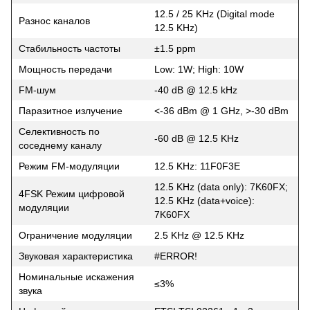
12.5 / 25 KHz (Digital mode
Разнос каналов
12.5 KHz)
Стабильность частоты
±1.5 ppm
Мощность передачи
Low: 1W; High: 10W
FM-шум
-40 dB @ 12.5 kHz
Паразитное излучение
<-36 dBm @ 1 GHz, >-30 dBm
Селективность по
-60 dB @ 12.5 KHz
соседнему каналу
Режим FM-модуляции
12.5 KHz: 11F0F3E
12.5 KHz (data only): 7K60FX;
4FSK Режим цифровой
12.5 KHz (data+voice):
модуляции
7K60FX
Ограничение модуляции
2.5 KHz @ 12.5 KHz
Звуковая характеристика
#ERROR!
Номинальные искажения
≤3%
звука