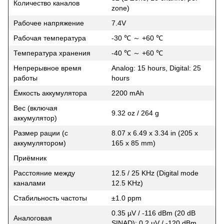
Количество каналов
zone)
Рабочее напряжение
7.4V
Рабочая температура
-30 ℃ ～ +60 ℃
Температура хранения
-40 ℃ ～ +60 ℃
Непрерывное время
Analog: 15 hours, Digital: 25
работы
hours
Ёмкость аккумулятора
2200 mAh
Вес (включая
9.32 oz / 264 g
аккумулятор)
Размер рации (с
8.07 x 6.49 x 3.34 in (205 x
аккумулятором)
165 x 85 mm)
Приёмник
Расстояние между
12.5 / 25 KHz (Digital mode
каналами
12.5 KHz)
Стабильность частоты
±1.0 ppm
0.35 µV / -116 dBm (20 dB
Аналоговая
SINAD); 0.2 µV / -120 dBm