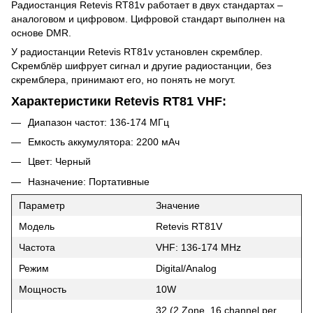
Радиостанция Retevis RT81v работает в двух стандартах –
аналоговом и цифровом. Цифровой стандарт выполнен на
основе DMR.
У радиостанции Retevis RT81v установлен скремблер.
Скремблёр шифрует сигнал и другие радиостанции, без
скремблера, принимают его, но понять не могут.
Характеристики Retevis RT81 VHF:
Диапазон частот: 136-174 МГц
Емкость аккумулятора: 2200 мАч
Цвет: Черный
Назначение: Портативные
Параметр
Значение
Модель
Retevis RT81V
Частота
VHF: 136-174 MHz
Режим
Digital/Analog
Мощность
10W
32 (2 Zone, 16 channel per