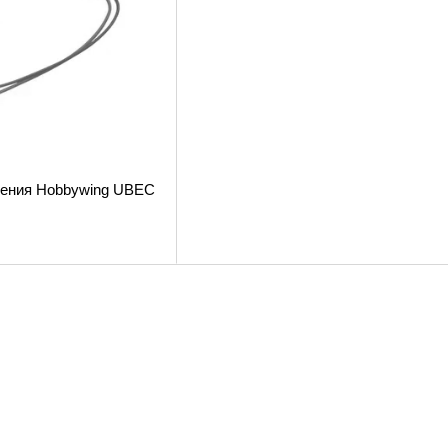
жения Hobbywing UBEC