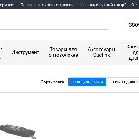
формация
Пользовательское соглашение
Не нашли нужный товар?
Отз
+380
д
Запч
Товары для
Аксессуары
Инструмент
дл
оптоволокна
Starlink
ь
дро
по популярности
сначала дешев
Сортировка: