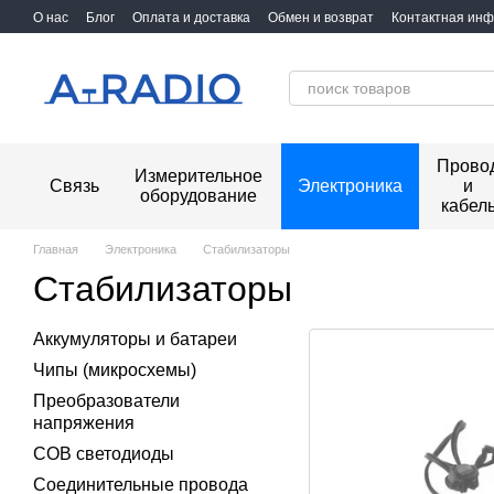
Перейти к основному контенту
О нас
Блог
Оплата и доставка
Обмен и возврат
Контактная ин
Прово
Измерительное
Связь
Электроника
и
оборудование
кабел
Главная
Электроника
Стабилизаторы
Стабилизаторы
Аккумуляторы и батареи
Чипы (микросхемы)
Преобразователи
напряжения
COB светодиоды
Соединительные провода