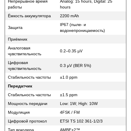
Непрерывное время
Analog: 15 hours, Digital: 25
работы
hours
Ёмкость аккумулятора
2200 mAh
IP67 (пыле- и
Защита
водонепроницаемость)
Приёмник
Аналоговая
0.2–0.35 µV
чувствительность
Цифровая
0.3 µV (BER 5%)
чувствительность
Стабильность частоты
±1.0 ppm
Передатчик
Стабильность частоты
±1.5 ppm
Мощность передачи
Low: 1W; High: 10W
Модуляция
4FSK / FM
Цифровой протокол
ETSI TS 102 361-1/2/3
Тип вокодера
AMBE+2™