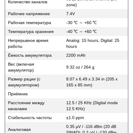
Количество каналов
zone)
Рабочее напряжение
7.4V
Рабочая температура
-30 ℃ ～ +60 ℃
Температура хранения
-40 ℃ ～ +60 ℃
Непрерывное время
Analog: 15 hours, Digital: 25
работы
hours
Ёмкость аккумулятора
2200 mAh
Вес (включая
9.32 oz / 264 g
аккумулятор)
Размер рации (с
8.07 x 6.49 x 3.34 in (205 x
аккумулятором)
165 x 85 mm)
Приёмник
Расстояние между
12.5 / 25 KHz (Digital mode
каналами
12.5 KHz)
Стабильность частоты
±1.0 ppm
0.35 µV / -116 dBm (20 dB
Аналоговая
SINAD); 0.2 µV / -120 dBm