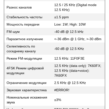
12.5 / 25 KHz (Digital mode
Разнос каналов
12.5 KHz)
Стабильность частоты
±1.5 ppm
Мощность передачи
Low: 1W; High: 10W
FM-шум
-40 dB @ 12.5 kHz
Паразитное излучение
<-36 dBm @ 1 GHz, >-30 dBm
Селективность по
-60 dB @ 12.5 KHz
соседнему каналу
Режим FM-модуляции
12.5 KHz: 11F0F3E
12.5 KHz (data only): 7K60FX;
4FSK Режим цифровой
12.5 KHz (data+voice):
модуляции
7K60FX
Ограничение модуляции
2.5 KHz @ 12.5 KHz
Звуковая характеристика
#ERROR!
Номинальные искажения
≤3%
звука