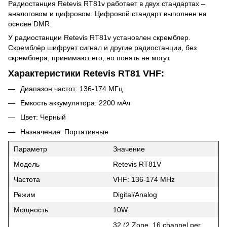
Радиостанция Retevis RT81v работает в двух стандартах –
аналоговом и цифровом. Цифровой стандарт выполнен на
основе DMR.
У радиостанции Retevis RT81v установлен скремблер.
Скремблёр шифрует сигнал и другие радиостанции, без
скремблера, принимают его, но понять не могут.
Характеристики Retevis RT81 VHF:
Диапазон частот: 136-174 МГц
Емкость аккумулятора: 2200 мАч
Цвет: Черный
Назначение: Портативные
Параметр
Значение
Модель
Retevis RT81V
Частота
VHF: 136-174 MHz
Режим
Digital/Analog
Мощность
10W
32 (2 Zone, 16 channel per