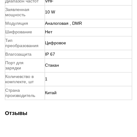
Диапазон частот
VHF
Заявленная
10 W
мощность
Модуляция
Аналоговая
,
DMR
Шифрование
Нет
Тип
Цифровое
преобразования
Влагозащита
IP 67
Порт для
Стакан
зарядки
Количевство в
1
комплекте, шт
Страна
Китай
производитель
Отзывы