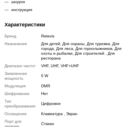
шнурок
инструкция
Характеристики
Бренд
Retevis
Назначение
Для детей
,
Для охраны
,
Для туризма
,
Для
города
,
Для леса
,
Для горнолыжников
,
Для
охоты и рыбалки
,
Для строителей
,
Для
ресторана
Диапазон частот
VHF
,
UHF
,
VHF+UHF
Заявленная
5 W
мощность
Модуляция
DMR
Шифрование
Нет
Тип
Цифровое
преобразования
Оснащение
Клавиатура , Экран
Порт для
Стакан
зарядки