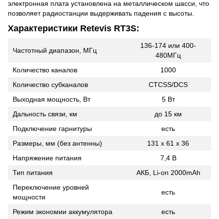
электронная плата установлена на металлическом шасси, что
позволяет радиостанции выдерживать падения с высоты.
Характеристики Retevis RT3S:
136-174 или 400-
Частотный диапазон, МГц
480МГц
Количество каналов
1000
Количество субканалов
CTCSS/DCS
Выходная мощность, Вт
5 Вт
Дальность связи, км
до 15 км
Подключение гарнитуры
есть
Размеры, мм (без антенны)
131 х 61 х 36
Напряжение питания
7,4 В
Тип питания
АКБ, Li-on 2000mAh
Переключение уровней
есть
мощности
Режим экономии аккумулятора
есть