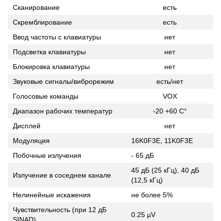
Сканирование
есть
Скремблирование
есть
Ввод частоты с клавиатуры
нет
Подсветка клавиатуры
нет
Блокировка клавиатуры
нет
Звуковые сигналы/виброрежим
есть/нет
Голосовые команды
VOX
Диапазон рабочих температур
-20 +60 С°
Дисплей
нет
Модуляция
16K0F3E, 11K0F3E
Побочные излучения
- 65 дБ
45 дБ (25 кГц), 40 дБ
Излучение в соседнем канале
(12,5 кГц)
Нелинейные искажения
не более 5%
Чувствительность (при 12 дБ
0.25 µV
SINAD)