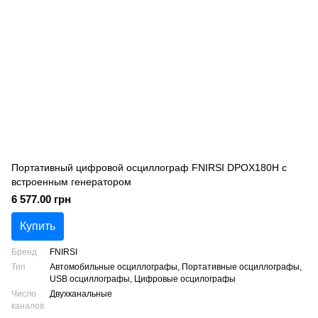
Портативный цифровой осциллограф FNIRSI DPOX180H с
встроенным генератором
6 577.00 грн
Купить
Бренд
FNIRSI
Тип
Автомобильные осциллографы, Портативные осциллографы,
USB осциллографы, Цифровые осцилографы
Число
Двухканальные
каналов