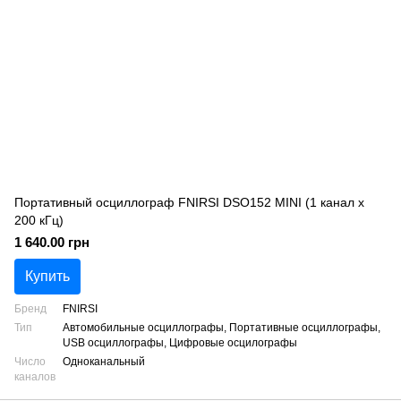
Портативный осциллограф FNIRSI DSO152 MINI (1 канал х
200 кГц)
1 640.00 грн
Купить
Бренд
FNIRSI
Тип
Автомобильные осциллографы, Портативные осциллографы,
USB осциллографы, Цифровые осцилографы
Число
Одноканальный
каналов