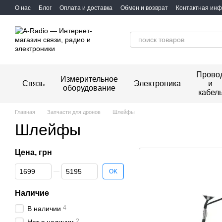
Перейти к основному контенту
О нас
Блог
Оплата и доставка
Обмен и возврат
Контактная ин
Прово
Измерительное
Связь
Электроника
и
оборудование
кабел
Главная
Запчасти для дронов
Шлейфы
Шлейфы
Цена, грн
От Цена, грн
До Цена, грн
OK
Наличие
4
В наличии
2