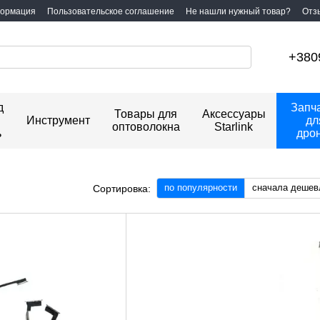
формация
Пользовательское соглашение
Не нашли нужный товар?
Отз
+380
д
Запч
Товары для
Аксессуары
Инструмент
дл
оптоволокна
Starlink
ь
дро
по популярности
сначала дешев
Сортировка: