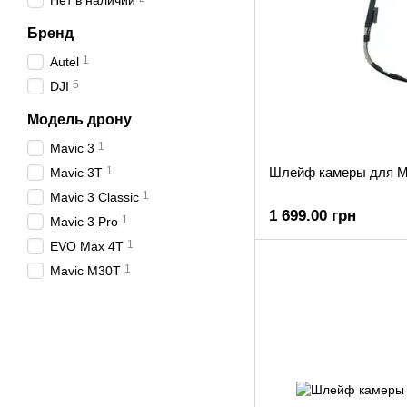
Нет в наличии
Бренд
1
Autel
5
DJI
Модель дрону
1
Mavic 3
1
Шлейф камеры для M
Mavic 3T
1
Mavic 3 Classic
1 699.00 грн
1
Mavic 3 Pro
1
EVO Max 4T
1
Mavic M30T