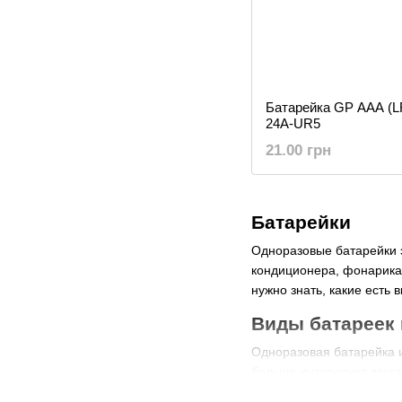
Батарейка GP AAA (LR
24A-UR5
21.00 грн
Батарейки
Одноразовые батарейки э
кондиционера, фонарика 
нужно знать, какие есть 
Виды батареек 
Одноразовая батарейка и
больше интересует друга
Тип АА