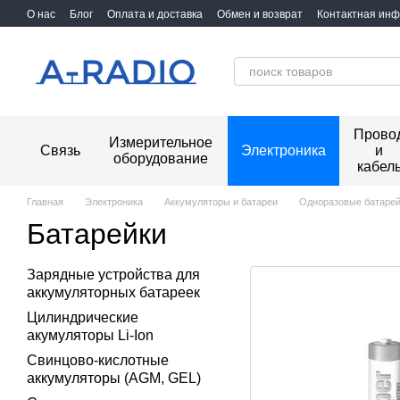
Перейти к основному контенту
О нас
Блог
Оплата и доставка
Обмен и возврат
Контактная ин
Прово
Измерительное
Связь
Электроника
и
оборудование
кабел
Главная
Электроника
Аккумуляторы и батареи
Одноразовые батаре
Батарейки
Зарядные устройства для
аккумуляторных батареек
Цилиндрические
акумуляторы Li-Ion
Свинцово-кислотные
аккумуляторы (AGM, GEL)