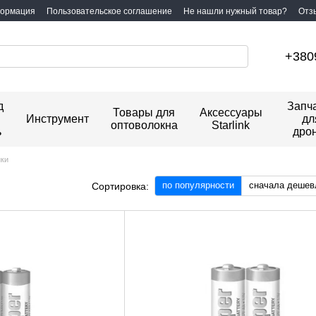
формация
Пользовательское соглашение
Не нашли нужный товар?
Отз
+380
д
Запч
Товары для
Аксессуары
Инструмент
дл
оптоволокна
Starlink
ь
дро
йки
по популярности
сначала дешев
Сортировка: