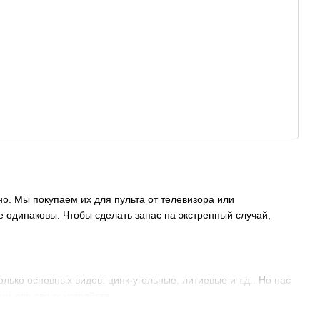
о. Мы покупаем их для пульта от телевизора или
е одинаковы. Чтобы сделать запас на экстренный случай,
лько основных видов: цинк-угольные, литиевые и т.д.. Но нас
и для своих устройств.