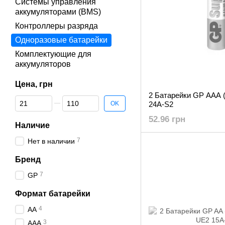
Системы управления
аккумуляторами (BMS)
Контроллеры разряда
Одноразовые батарейки
Комплектующие для
аккумуляторов
Цена, грн
2 Батарейки GP AAA (
От Цена, грн
До Цена, грн
OK
24A-S2
52.96 грн
Наличие
7
Нет в наличии
Бренд
7
GP
Формат батарейки
4
AA
3
AAA