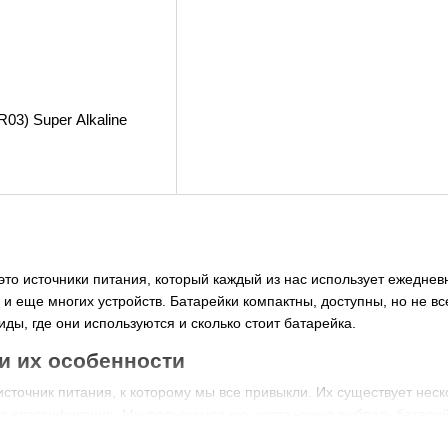
03) Super Alkaline
то источники питания, который каждый из нас использует ежедневн
и еще многих устройств. Батарейки компактны, доступны, но не вс
виды, где они используются и сколько стоит батарейка.
и их особенности
сточник питания, к которому мы все привыкли. Их существует неско
я классификация. Мы пользуемся ею, когда нужно выбрать батарейк