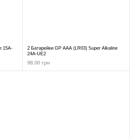
e 15A-
2 Батарейки GP AAA (LR03) Super Alkaline
24A-UE2
98.00 грн