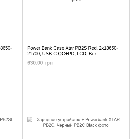
18650-
Power Bank Case Xtar PB2S Red, 2x18650-
21700, USB-C QC+PD, LCD, Box
630.00 грн