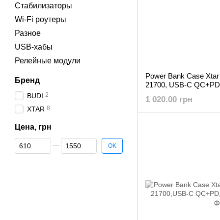
Стабилизаторы
Wi‑Fi роутеры
Разное
USB-хабы
Релейные модули
Power Bank Case Xtar
Бренд
21700, USB-C QC+PD,
2
BUDI
1 020.00 грн
8
XTAR
Цена, грн
От Цена, грн
До Цена, грн
OK