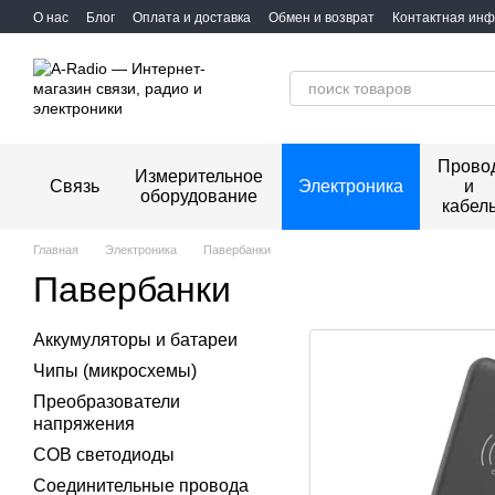
Перейти к основному контенту
О нас
Блог
Оплата и доставка
Обмен и возврат
Контактная ин
Прово
Измерительное
Связь
Электроника
и
оборудование
кабел
Главная
Электроника
Павербанки
Павербанки
Аккумуляторы и батареи
Чипы (микросхемы)
Преобразователи
напряжения
COB светодиоды
Соединительные провода