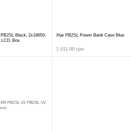
 PB2SL Black, 2x18650-
Xtar PB2SL Power Bank Case Blue
 LCD, Box
1 011.00 грн