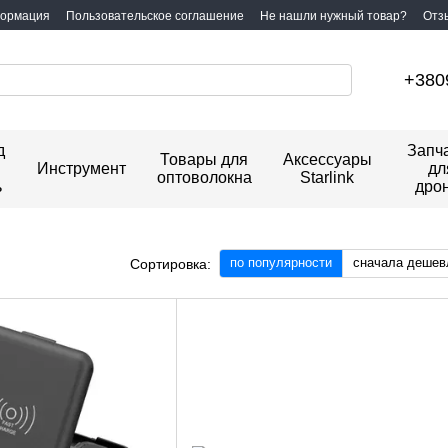
формация
Пользовательское соглашение
Не нашли нужный товар?
Отз
+380
д
Запч
Товары для
Аксессуары
Инструмент
дл
оптоволокна
Starlink
ь
дро
по популярности
сначала дешев
Сортировка: