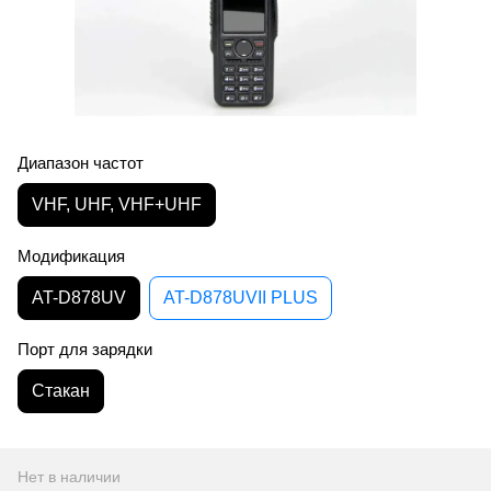
Диапазон частот
VHF, UHF, VHF+UHF
Модификация
AT-D878UV
AT-D878UVII PLUS
Порт для зарядки
Стакан
Нет в наличии