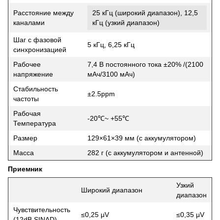
Расстояние между
25 кГц (широкий диапазон), 12,5
каналами
кГц (узкий диапазон)
Шаг с фазовой
5 кГц, 6,25 кГц
синхронизацией
Рабочее
7,4 В постоянного тока ±20% /(2100
напряжение
мАч/3100 мАч)
Стабильность
±2.5ppm
частоты
Рабочая
-20℃~ +55℃
Температура
Размер
129×61×39 мм (с аккумулятором)
Масса
282 г (с аккумулятором и антенной)
Приемник
Узкий
Широкий диапазон
диапазон
Чувствительность
≤0,25 μV
≤0,35 μV
(12dB SINAD)