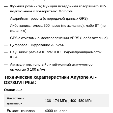
Функция роуминга; Функция псевдонима говорящего #IP-
подключение к повторителю Motorola
Аварийная тревога (с передачей данных GPS)
Либо запись голоса 500 часов (по желанию), либо BT (по
желанию)
GPS с отчетами о местоположении APRS (необязательно)
Цифровое шифрование AES256
Наушники: разъем KENWOOD; Водонепроницаемость:
IP54.
Аккумулятор: толстый литий-ионный аккумулятор
емкостью 3 100 мА·ч
Технические характеристики Anytone AT-
D878UVII Plus:
Основные
Частотный
136–174 МГц , 400–480 МГц
диапазон
Емкость каналов
4000 каналов