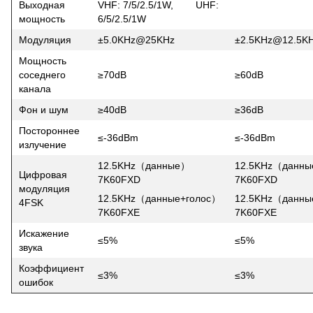
Выходная
VHF: 7/5/2.5/1W, UHF:
мощность
6/5/2.5/1W
Модуляция
±5.0KHz@25KHz
±2.5KHz@12.5K
Мощность
соседнего
≥70dB
≥60dB
канала
Фон и шум
≥40dB
≥36dB
Постороннее
≤-36dBm
≤-36dBm
излучение
12.5KHz（данные）
12.5KHz（данн
Цифровая
7K60FXD
7K60FXD
модуляция
12.5KHz（данные+голос）
12.5KHz（данны
4FSK
7K60FXE
7K60FXE
Искажение
≤5%
≤5%
звука
Коэффициент
≤3%
≤3%
ошибок