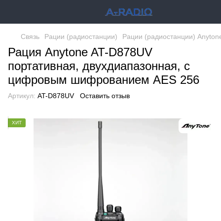
Связь
Рации (радиостанции)
Рации (радиостанции) Anyton
Рация Anytone AT-D878UV
портативная, двухдиапазонная, с
цифровым шифрованием AES 256
Артикул:
AT-D878UV
Оставить отзыв
ХИТ