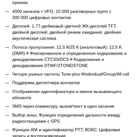
приема.
4000 каналов + VFO; 10 000 разговорных групп с
200 000 цифровых контактов.
Дисплей: 1,77-дюймовый цветной ЖК-дисплей TFT,
двойной дисплей; двойной режим ожидания; двойная
акустическая система
Полоса пропускания: 12,5 К/25 К (аналоговый); 12,5 K
(DMR) # Фиксированное и определенное кодирование и
декодирование CTCSS/DCS # Кодирование и
декодирование DTMF/2TONE/5TONE
Четыре разных частоты Tone-plus #Individual/Group/All call
Поддержка диспетчера контактов
Отображение идентификатора и имени вызывающего
абонента
SMS через клавиатуру, вызов/текст в одно касание
Выбор зоны; Функция определения дальности между
радиостанциями с GPS
Функция ANI и идентификатор PTT; ВОКС; Цифровая
запись и воспроизведение