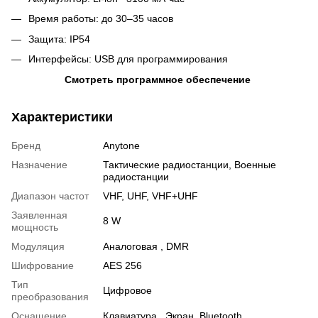
Время работы: до 30–35 часов
Защита: IP54
Интерфейсы: USB для программирования
Смотреть программное обеспечение
Характеристики
Бренд
Anytone
Назначение
Тактические радиостанции
,
Военные
радиостанции
Диапазон частот
VHF
,
UHF
,
VHF+UHF
Заявленная
8 W
мощность
Модуляция
Аналоговая
,
DMR
Шифрование
AES 256
Тип
Цифровое
преобразования
Оснащение
Клавиатура , Экран, Bluetooth