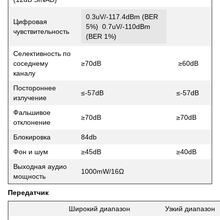
0.3uV/-117.4dBm (BER
Цифровая
5%) 0.7uV/-110dBm
чувствительность
(BER 1%)
Селективность по
соседнему
≥70dB
≥60dB
каналу
Постороннее
≤-57dB
≤-57dB
излучение
Фальшивое
≥70dB
≥70dB
отклонение
Блокировка
84db
Фон и шум
≥45dB
≥40dB
Выходная аудио
1000mW/16Ω
мощность
Передатчик
Широкий диапазон
Узкий диапазон