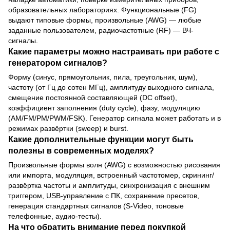
образовательных лабораториях. Функциональные (FG)
выдают типовые формы, произвольные (AWG) — любые
заданные пользователем, радиочастотные (RF) — ВЧ-
сигналы.
Какие параметры можно настраивать при работе с
генератором сигналов?
Форму (синус, прямоугольник, пила, треугольник, шум),
частоту (от Гц до сотен МГц), амплитуду выходного сигнала,
смещение постоянной составляющей (DC offset),
коэффициент заполнения (duty cycle), фазу, модуляцию
(AM/FM/PM/PWM/FSK). Генератор сигнала может работать и в
режимах развёртки (sweep) и burst.
Какие дополнительные функции могут быть
полезны в современных моделях?
Произвольные формы волн (AWG) с возможностью рисования
или импорта, модуляция, встроенный частотомер, скрининг/
развёртка частоты и амплитуды, синхронизация с внешним
триггером, USB-управление с ПК, сохранение пресетов,
генерация стандартных сигналов (S-Video, тоновые
телефонные, аудио-тесты).
На что обратить внимание перед покупкой