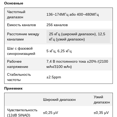
Основные
Частотный
136~174МГц або 400~480МГц
диапазон
Емкость каналов
256 каналов
Расстояние между
25 кГц (широкий диапазон), 12,5
каналами
кГц (узкий диапазон)
Шаг с фазовой
5 кГц, 6,25 кГц
синхронизацией
Рабочее
7,4 В постоянного тока ±20% /(2100
напряжение
мАч/3100 мАч)
Стабильность
±2.5ppm
частоты
Приемник
Узкий
Широкий диапазон
диапазон
Чувствительность
≤0,25 μV
≤0,35 μV
(12dB SINAD)