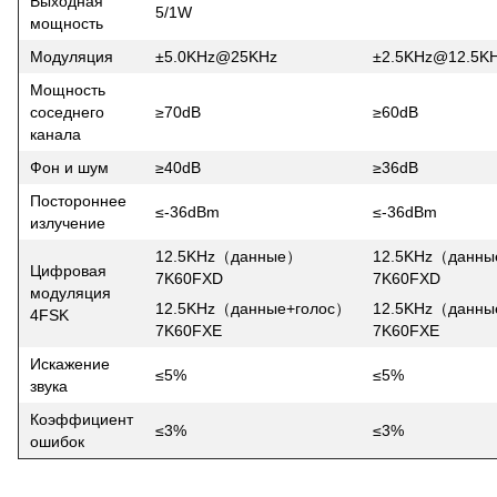
Выходная
5/1W
мощность
Модуляция
±5.0KHz@25KHz
±2.5KHz@12.5K
Мощность
соседнего
≥70dB
≥60dB
канала
Фон и шум
≥40dB
≥36dB
Постороннее
≤-36dBm
≤-36dBm
излучение
12.5KHz（данные）
12.5KHz（данн
Цифровая
7K60FXD
7K60FXD
модуляция
12.5KHz（данные+голос）
12.5KHz（данны
4FSK
7K60FXE
7K60FXE
Искажение
≤5%
≤5%
звука
Коэффициент
≤3%
≤3%
ошибок