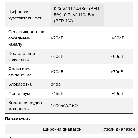
0.3uV/-117.4dBm (BER
Цифровая
5%) 0.7uV/-110dBm
чувствительность
(BER 1%)
Селективность по
соседнему
≥70dB
≥60dB
каналу
Постороннее
≤60dB
≤60dB
излучение
Фальшивое
≥70dB
≥70dB
отклонение
Блокировка
84db
Фон и шум
≥45dB
≥40dB
Выходная аудио
1000mW/16Ω
мощность
Передатчик
Широкий диапазон
Узкий диапазон