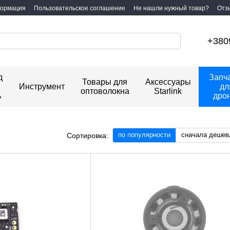
формация
Пользовательское соглашение
Не нашли нужный товар?
Отз
+380
д
Запч
Товары для
Аксессуары
Инструмент
дл
оптоволокна
Starlink
ь
дро
по популярности
сначала дешев
Сортировка: