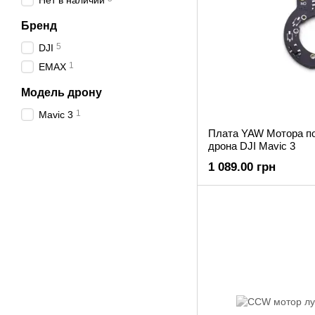
Нет в наличии
Бренд
5
DJI
1
EMAX
Модель дрону
1
Mavic 3
Плата YAW Мотора п
дрона DJI Mavic 3
1 089.00 грн