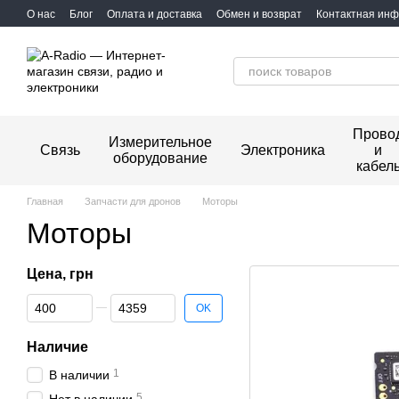
Перейти к основному контенту
О нас
Блог
Оплата и доставка
Обмен и возврат
Контактная ин
Прово
Измерительное
Связь
Электроника
и
оборудование
кабел
Главная
Запчасти для дронов
Моторы
Моторы
Цена, грн
От Цена, грн
До Цена, грн
OK
Наличие
1
В наличии
5