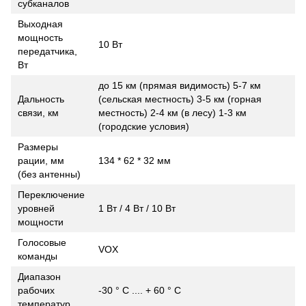
субканалов
Выходная
мощность
10 Вт
передатчика,
Вт
до 15 км (прямая видимость) 5-7 км
Дальность
(сельская местность) 3-5 км (горная
связи, км
местность) 2-4 км (в лесу) 1-3 км
(городские условия)
Размеры
рации, мм
134 * 62 * 32 мм
(без антенны)
Переключение
уровней
1 Вт / 4 Вт / 10 Вт
мощности
Голосовые
VOX
команды
Диапазон
рабочих
-30 ° С .... + 60 ° С
температур