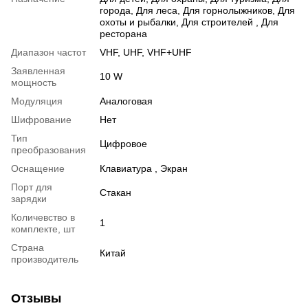
города
,
Для леса
,
Для горнолыжников
,
Для
охоты и рыбалки
,
Для строителей
,
Для
ресторана
Диапазон частот
VHF
,
UHF
,
VHF+UHF
Заявленная
10 W
мощность
Модуляция
Аналоговая
Шифрование
Нет
Тип
Цифровое
преобразования
Оснащение
Клавиатура , Экран
Порт для
Стакан
зарядки
Количевство в
1
комплекте, шт
Страна
Китай
производитель
Отзывы