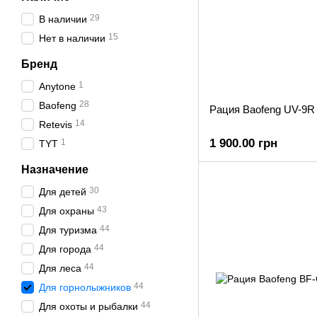
29
В наличии
15
Нет в наличии
Бренд
1
Anytone
28
Baofeng
Рация Baofeng UV-9R 
14
Retevis
1 900.00 грн
1
TYT
Назначение
30
Для детей
43
Для охраны
44
Для туризма
44
Для города
44
Для леса
44
Для горнолыжников
44
Для охоты и рыбалки