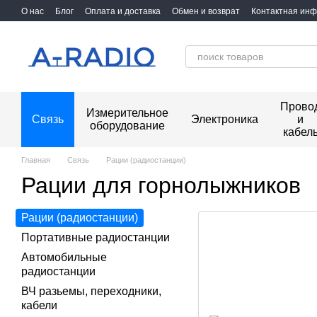
Перейти к основному контенту
О нас
Блог
Оплата и доставка
Обмен и возврат
Контактная ин
Прово
Измерительное
Связь
Электроника
и
оборудование
кабел
Главная
Связь
Рации (радиостанции)
Рации для горнолыжников
Рации (радиостанции)
Портативные радиостанции
Автомобильные
радиостанции
ВЧ разьемы, переходники,
кабели