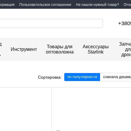
формация
Пользовательское соглашение
Не нашли нужный товар?
Отз
+380
д
Запч
Товары для
Аксессуары
Инструмент
дл
оптоволокна
Starlink
ь
дро
по популярности
сначала дешев
Сортировка: