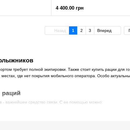
4 400.00 грн
Назад
1
2
3
Вперед
нолыжников
ртом требует полной экипировки. Также стоит купить рации для го
х местах, где нет покрытия мобильного оператора. Особо актуальн
 раций
в - важнейшее средство связи. С ее помощью можно:
х маршрутах остальных участников группы;
 инструктором и учеником;
тренных ситуациях.