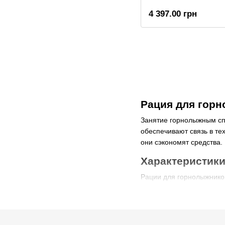
4 397.00 грн
Рация для гор
Занятие горнолыжным спо
обеспечивают связь в те
они сэкономят средства.
Характеристики
Рации для горнолыжнико
сообщить об условия
наладить связь между
вызвать помощь в экс