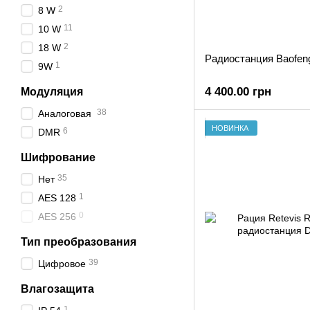
2
8 W
11
10 W
2
18 W
Радиостанция Baofen
1
9W
4 400.00 грн
Модуляция
38
Аналоговая
НОВИНКА
6
DMR
Шифрование
35
Нет
1
AES 128
0
AES 256
Тип преобразования
39
Цифровое
Влагозащита
1