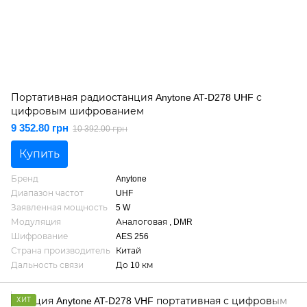
Портативная радиостанция Anytone AT-D278 UHF с
цифровым шифрованием
9 352.80 грн
10 392.00 грн
Купить
Бренд
Anytone
Диапазон частот
UHF
Заявленная мощность
5 W
Модуляция
Аналоговая , DMR
Шифрование
AES 256
Страна производитель
Китай
Дальность связи
До 10 км
ХИТ