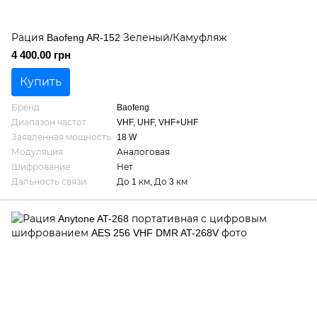
Рация Baofeng AR-152 Зеленый/Камуфляж
4 400.00 грн
Купить
Бренд
Baofeng
Диапазон частот
VHF, UHF, VHF+UHF
Заявленная мощность
18 W
Модуляция
Аналоговая
Шифрование
Нет
Дальность связи
До 1 км, До 3 км