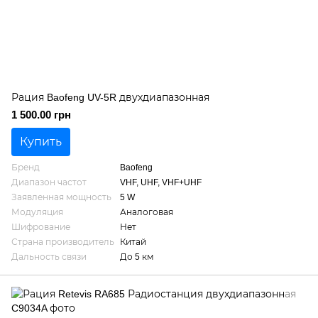
Рация Baofeng UV-5R двухдиапазонная
1 500.00 грн
Купить
Бренд
Baofeng
Диапазон частот
VHF, UHF, VHF+UHF
Заявленная мощность
5 W
Модуляция
Аналоговая
Шифрование
Нет
Страна производитель
Китай
Дальность связи
До 5 км