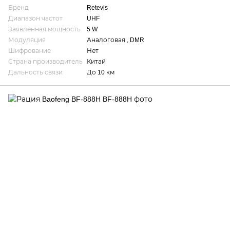
Бренд
Retevis
Диапазон частот
UHF
Заявленная мощность
5 W
Модуляция
Аналоговая , DMR
Шифрование
Нет
Страна производитель
Китай
Дальность связи
До 10 км