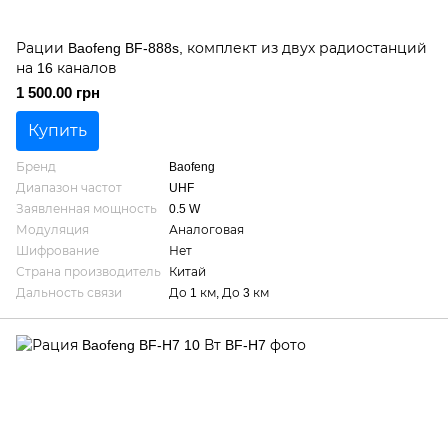
Рации Baofeng BF-888s, комплект из двух радиостанций
на 16 каналов
1 500.00 грн
Купить
Бренд
Baofeng
Диапазон частот
UHF
Заявленная мощность
0.5 W
Модуляция
Аналоговая
Шифрование
Нет
Страна производитель
Китай
Дальность связи
До 1 км, До 3 км