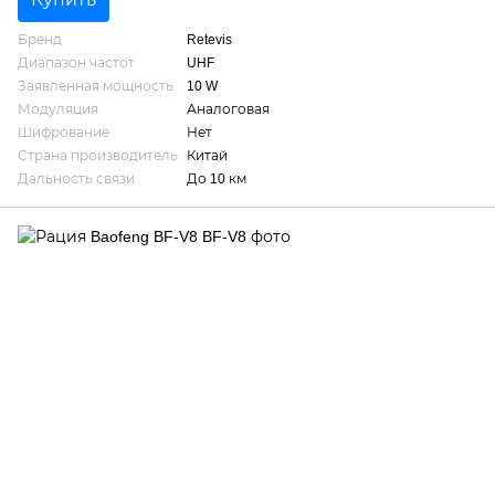
Бренд
Retevis
Диапазон частот
UHF
Заявленная мощность
10 W
Модуляция
Аналоговая
Шифрование
Нет
Страна производитель
Китай
Дальность связи
До 10 км