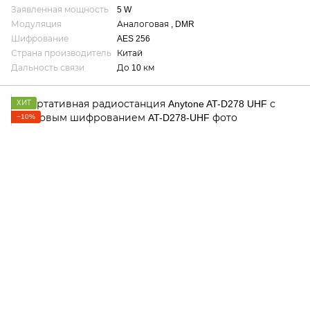
Заявленная мощность
5 W
Модуляция
Аналоговая , DMR
Шифрование
AES 256
Страна производитель
Китай
Дальность связи
До 10 км
ХИТ
−10%