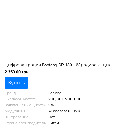
Цифровая рация Baofeng DR 1801UV радиостанция
2 350.00 грн
Купить
Бренд
Baofeng
Диапазон частот
VHF, UHF, VHF+UHF
Заявленная мощность
5 W
Модуляция
Аналоговая , DMR
Шифрование
Нет
Страна производитель
Китай