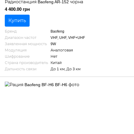
Радиостанция Baofeng AR-152 чорна
4 400.00 грн
Купить
Бренд
Baofeng
Диапазон частот
VHF, UHF, VHF+UHF
Заявленная мощность
9W
Модуляция
Аналоговая
Шифрование
Нет
Страна производитель
Китай
Дальность связи
До 1 км, До 3 км