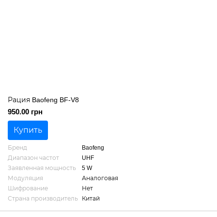
Рация Baofeng BF-V8
950.00 грн
Купить
Бренд
Baofeng
Диапазон частот
UHF
Заявленная мощность
5 W
Модуляция
Аналоговая
Шифрование
Нет
Страна производитель
Китай