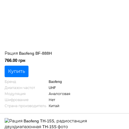
Рация Baofeng BF-888H
766.00 грн
Купить
Бренд
Baofeng
Диапазон частот
UHF
Модуляция
Аналоговая
Шифрование
Нет
Страна производитель
Китай