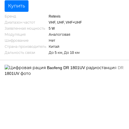
Купить
Бренд
Retevis
Диапазон частот
VHF, UHF, VHF+UHF
Заявленная мощность
5 W
Модуляция
Аналоговая
Шифрование
Нет
Страна производитель
Китай
Дальность связи
До 5 км, До 10 км