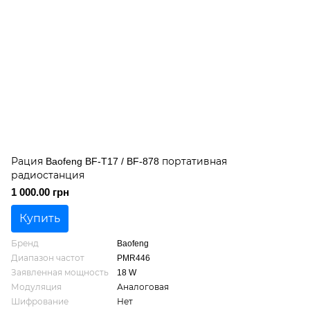
Рация Baofeng BF-T17 / BF-878 портативная
радиостанция
1 000.00 грн
Купить
Бренд
Baofeng
Диапазон частот
PMR446
Заявленная мощность
18 W
Модуляция
Аналоговая
Шифрование
Нет