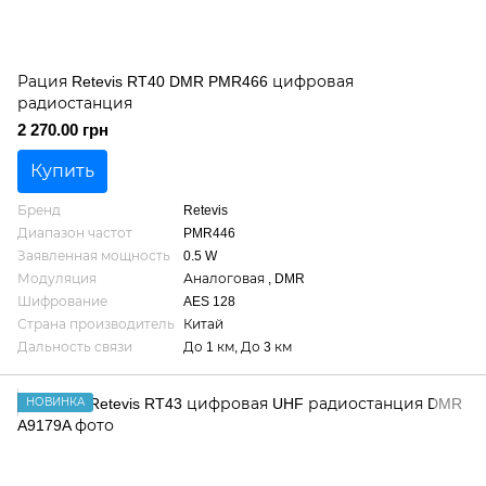
Рация Retevis RT40 DMR PMR466 цифровая
радиостанция
2 270.00 грн
Купить
Бренд
Retevis
Диапазон частот
PMR446
Заявленная мощность
0.5 W
Модуляция
Аналоговая , DMR
Шифрование
AES 128
Страна производитель
Китай
Дальность связи
До 1 км, До 3 км
НОВИНКА