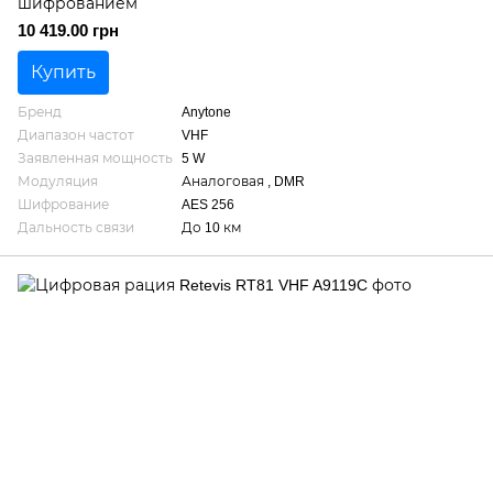
шифрованием
10 419.00 грн
Купить
Бренд
Anytone
Диапазон частот
VHF
Заявленная мощность
5 W
Модуляция
Аналоговая , DMR
Шифрование
AES 256
Дальность связи
До 10 км