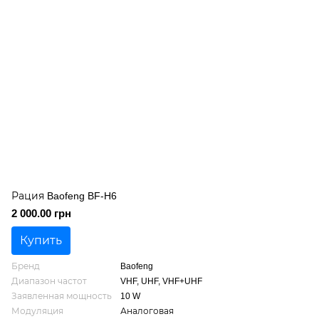
Рация Baofeng BF-H6
2 000.00 грн
Купить
Бренд
Baofeng
Диапазон частот
VHF, UHF, VHF+UHF
Заявленная мощность
10 W
Модуляция
Аналоговая