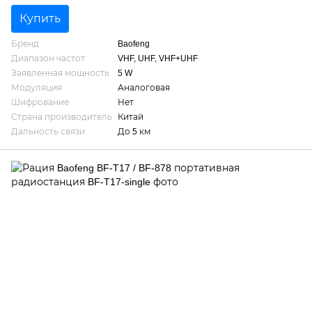
Купить
Бренд
Baofeng
Диапазон частот
VHF, UHF, VHF+UHF
Заявленная мощность
5 W
Модуляция
Аналоговая
Шифрование
Нет
Страна производитель
Китай
Дальность связи
До 5 км