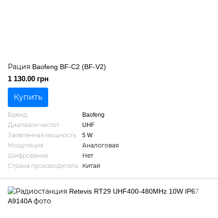
Рация Baofeng BF-C2 (BF-V2)
1 130.00 грн
Купить
Бренд
Baofeng
Диапазон частот
UHF
Заявленная мощность
5 W
Модуляция
Аналоговая
Шифрование
Нет
Страна производитель
Китай