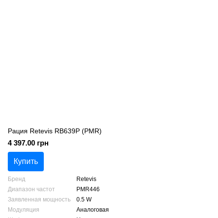
Рация Retevis RB639P (PMR)
4 397.00 грн
Купить
Бренд
Retevis
Диапазон частот
PMR446
Заявленная мощность
0.5 W
Модуляция
Аналоговая