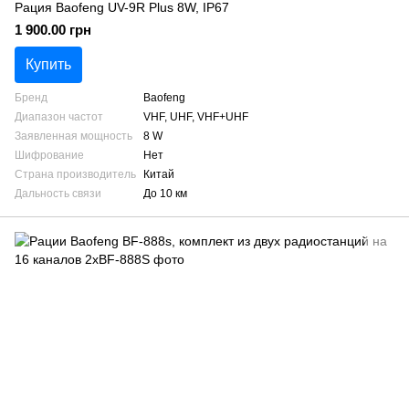
Рация Baofeng UV-9R Plus 8W, IP67
1 900.00 грн
Купить
Бренд
Baofeng
Диапазон частот
VHF, UHF, VHF+UHF
Заявленная мощность
8 W
Шифрование
Нет
Страна производитель
Китай
Дальность связи
До 10 км