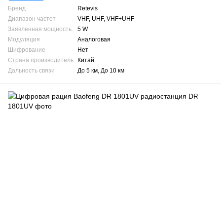
Бренд
Retevis
Диапазон частот
VHF, UHF, VHF+UHF
Заявленная мощность
5 W
Модуляция
Аналоговая
Шифрование
Нет
Страна производитель
Китай
Дальность связи
До 5 км, До 10 км