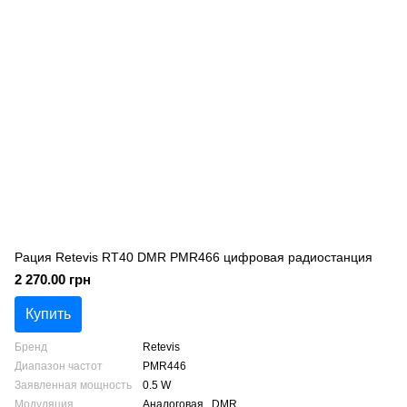
Рация Retevis RT40 DMR PMR466 цифровая радиостанция
2 270.00 грн
Купить
Бренд
Retevis
Диапазон частот
PMR446
Заявленная мощность
0.5 W
Модуляция
Аналоговая , DMR