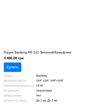
Рация Baofeng AR-152 Зеленый/Камуфляж
4 400.00 грн
Купить
Бренд
Baofeng
Диапазон частот
VHF, UHF, VHF+UHF
Заявленная мощность
18 W
Модуляция
Аналоговая
Шифрование
Нет
Дальность связи
До 1 км, До 3 км