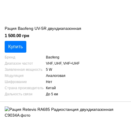
Рация Baofeng UV-5R двухдиапазонная
1 500.00 грн
Купить
Бренд
Baofeng
Диапазон частот
VHF, UHF, VHF+UHF
Заявленная мощность
5 W
Модуляция
Аналоговая
Шифрование
Нет
Страна производитель
Китай
Дальность связи
До 5 км