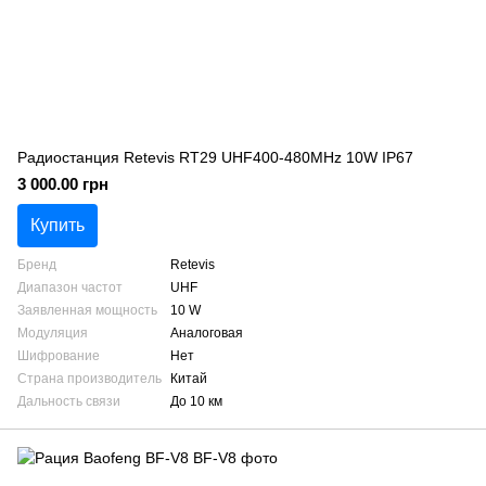
Радиостанция Retevis RT29 UHF400-480MHz 10W IP67
3 000.00 грн
Купить
Бренд
Retevis
Диапазон частот
UHF
Заявленная мощность
10 W
Модуляция
Аналоговая
Шифрование
Нет
Страна производитель
Китай
Дальность связи
До 10 км