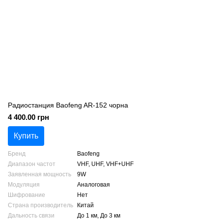
Радиостанция Baofeng AR-152 чорна
4 400.00 грн
Купить
Бренд
Baofeng
Диапазон частот
VHF, UHF, VHF+UHF
Заявленная мощность
9W
Модуляция
Аналоговая
Шифрование
Нет
Страна производитель
Китай
Дальность связи
До 1 км, До 3 км