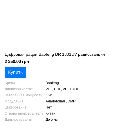
Цифровая рация Baofeng DR 1801UV радиостанция
2 350.00 грн
Купить
Бренд
Baofeng
Диапазон частот
VHF, UHF, VHF+UHF
Заявленная мощность
5 W
Модуляция
Аналоговая , DMR
Шифрование
Нет
Страна производитель
Китай
Дальность связи
До 5 км