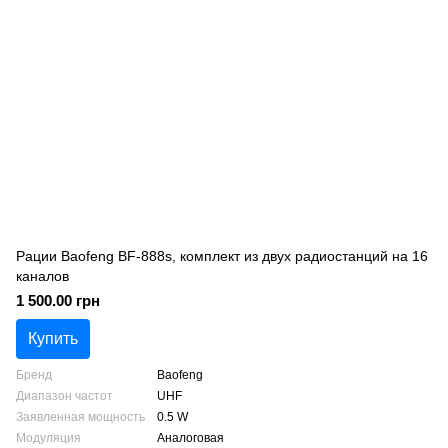
Рации Baofeng BF-888s, комплект из двух радиостанций на 16
каналов
1 500.00 грн
Купить
Бренд
Baofeng
Диапазон частот
UHF
Заявленная мощность
0.5 W
Модуляция
Аналоговая