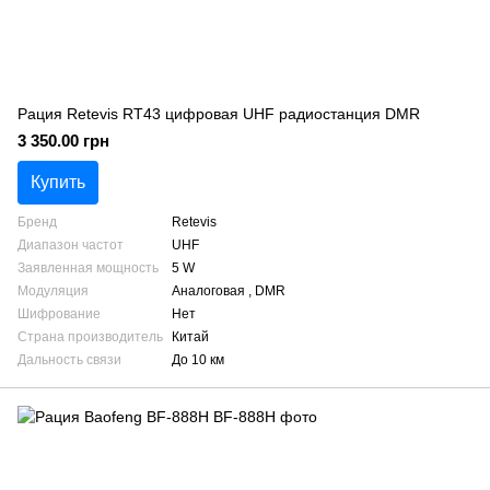
Рация Retevis RT43 цифровая UHF радиостанция DMR
3 350.00 грн
Купить
Бренд
Retevis
Диапазон частот
UHF
Заявленная мощность
5 W
Модуляция
Аналоговая , DMR
Шифрование
Нет
Страна производитель
Китай
Дальность связи
До 10 км