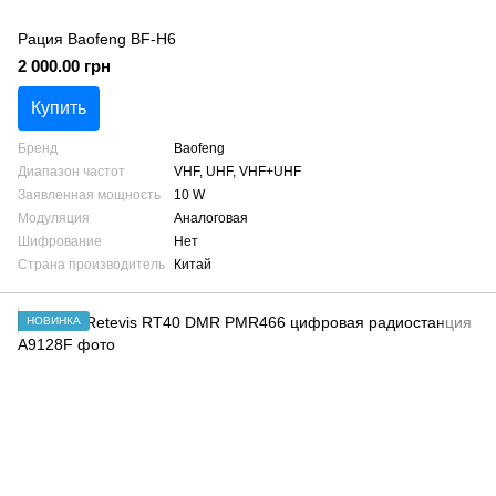
Рация Baofeng BF-H6
2 000.00 грн
Купить
Бренд
Baofeng
Диапазон частот
VHF, UHF, VHF+UHF
Заявленная мощность
10 W
Модуляция
Аналоговая
Шифрование
Нет
Страна производитель
Китай
НОВИНКА