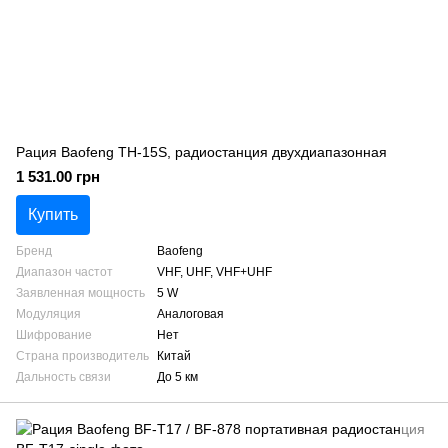
Рация Baofeng TH-15S, радиостанция двухдиапазонная
1 531.00 грн
Купить
Бренд
Baofeng
Диапазон частот
VHF, UHF, VHF+UHF
Заявленная мощность
5 W
Модуляция
Аналоговая
Шифрование
Нет
Страна производитель
Китай
Дальность связи
До 5 км