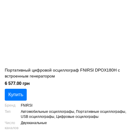
Портативный цифровой осциллограф FNIRSI DPOX180H с
встроенным генератором
6 577.00 грн
Купить
Бренд
FNIRSI
Тип
Автомобильные осциллографы, Портативные осциллографы,
USB осциллографы, Цифровые осцилографы
Число
Двухканальные
каналов