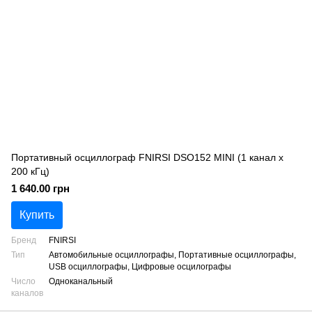
Портативный осциллограф FNIRSI DSO152 MINI (1 канал х
200 кГц)
1 640.00 грн
Купить
Бренд
FNIRSI
Тип
Автомобильные осциллографы, Портативные осциллографы,
USB осциллографы, Цифровые осцилографы
Число
Одноканальный
каналов