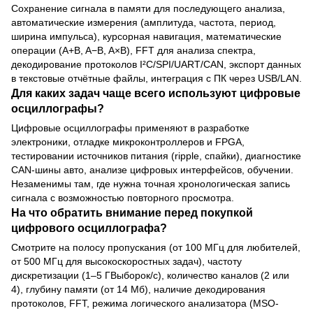
Сохранение сигнала в памяти для последующего анализа,
автоматические измерения (амплитуда, частота, период,
ширина импульса), курсорная навигация, математические
операции (A+B, A−B, A×B), FFT для анализа спектра,
декодирование протоколов I²C/SPI/UART/CAN, экспорт данных
в текстовые отчётные файлы, интеграция с ПК через USB/LAN.
Для каких задач чаще всего используют цифровые
осциллографы?
Цифровые осциллографы применяют в разработке
электроники, отладке микроконтроллеров и FPGA,
тестировании источников питания (ripple, спайки), диагностике
CAN-шины авто, анализе цифровых интерфейсов, обучении.
Незаменимы там, где нужна точная хронологическая запись
сигнала с возможностью повторного просмотра.
На что обратить внимание перед покупкой
цифрового осциллографа?
Смотрите на полосу пропускания (от 100 МГц для любителей,
от 500 МГц для высокоскоростных задач), частоту
дискретизации (1–5 ГВыборок/с), количество каналов (2 или
4), глубину памяти (от 14 Мб), наличие декодирования
протоколов, FFT, режима логического анализатора (MSO-