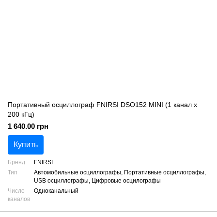
Портативный осциллограф FNIRSI DSO152 MINI (1 канал х
200 кГц)
1 640.00 грн
Купить
Бренд
FNIRSI
Тип
Автомобильные осциллографы, Портативные осциллографы,
USB осциллографы, Цифровые осцилографы
Число
Одноканальный
каналов