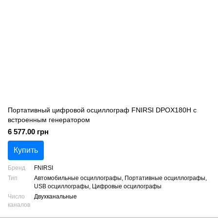
Портативный цифровой осциллограф FNIRSI DPOX180H с
встроенным генератором
6 577.00 грн
Купить
Бренд
FNIRSI
Тип
Автомобильные осциллографы, Портативные осциллографы,
USB осциллографы, Цифровые осцилографы
Число
Двухканальные
каналов