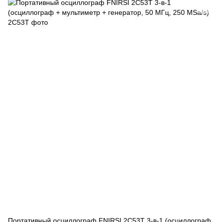
Портативный осциллограф FNIRSI 2C53T 3-в-1 (осциллограф