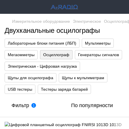
Измерительное оборудование
Электрическое
Осциллогра
Двухканальные осцилографы
Лабораторные блоки питания (ЛБП)
Мультиметры
Мегаомметры
Осциллограф
Генераторы сигналов
Электрическая - Цифровая нагрузка
Щупы для осцилографа
Щупы к мультиметрам
USB тестеры
Тестеры заряда батарей
Фильтр
По популярности
1