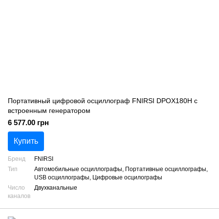
Портативный цифровой осциллограф FNIRSI DPOX180H с
встроенным генератором
6 577.00 грн
Купить
Бренд
FNIRSI
Тип
Автомобильные осциллографы, Портативные осциллографы,
USB осциллографы, Цифровые осцилографы
Число
Двухканальные
каналов