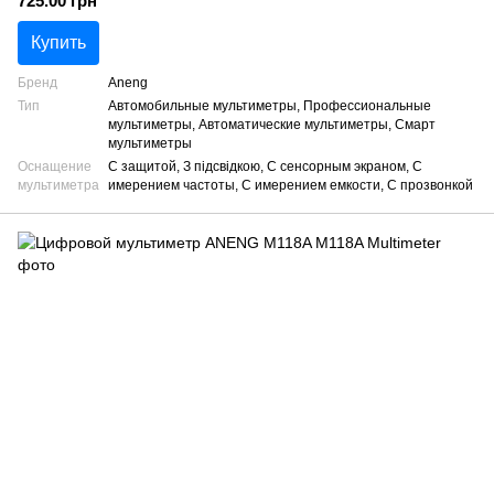
725.00 грн
Купить
Бренд
Aneng
Тип
Автомобильные мультиметры, Профессиональные
мультиметры, Автоматические мультиметры, Смарт
мультиметры
Оснащение
С защитой, З підсвідкою, С сенсорным экраном, С
мультиметра
имерением частоты, С имерением емкости, С прозвонкой