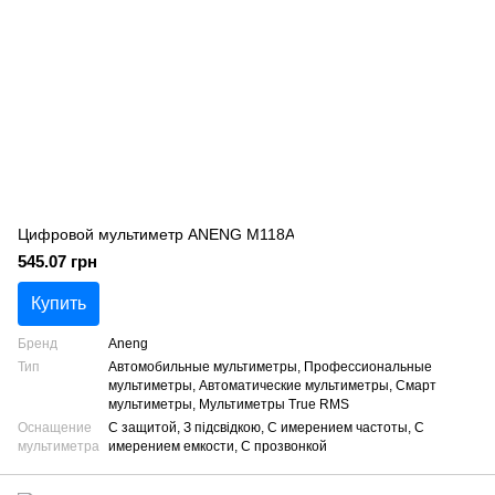
Цифровой мультиметр ANENG M118A
545.07 грн
Купить
Бренд
Aneng
Тип
Автомобильные мультиметры, Профессиональные
мультиметры, Автоматические мультиметры, Смарт
мультиметры, Мультиметры True RMS
Оснащение
С защитой, З підсвідкою, С имерением частоты, С
мультиметра
имерением емкости, С прозвонкой