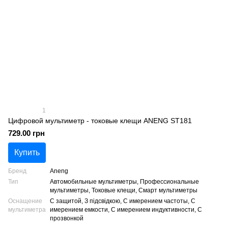
1
Цифровой мультиметр - токовые клещи ANENG ST181
729.00 грн
Купить
Бренд
Aneng
Тип
Автомобильные мультиметры, Профессиональные
мультиметры, Токовые клещи, Смарт мультиметры
Оснащение
С защитой, З підсвідкою, С имерением частоты, С
мультиметра
имерением емкости, С имерением индуктивности, С
прозвонкой