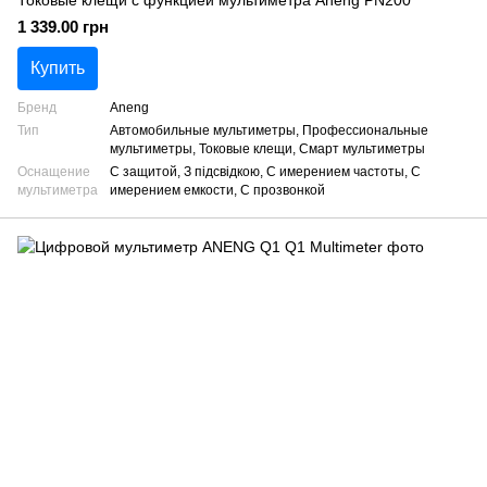
Токовые клещи с функцией мультиметра Aneng PN200
1 339.00 грн
Купить
Бренд
Aneng
Тип
Автомобильные мультиметры, Профессиональные
мультиметры, Токовые клещи, Смарт мультиметры
Оснащение
С защитой, З підсвідкою, С имерением частоты, С
мультиметра
имерением емкости, С прозвонкой