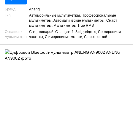
Бренд
Aneng
Тип
Автомобильные мультиметры, Профессиональные
мультиметры, Автоматические мультиметры, Смарт
мультиметры, Мультиметры True RMS
Оснащение
С термопарой, С защитой, З підсвідкою, С имерением
мультиметра
частоты, С имерением емкости, С прозвонкой