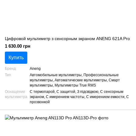
Цифровой мультиметр з сенсорным экраном ANENG 621A Pro
1 630.00 грн
Купить
Бренд
Aneng
Тип
Автомобильные мультиметры, Профессиональные
мультиметры, Автоматические мультиметры, Смарт
мультиметры, Мультиметры True RMS
Оснащение
С термопарой, С защитой, З підсвідкою, С сенсорным
мультиметра
экраном, С имерением частоты, С имерением емкости, С
прозвонкой