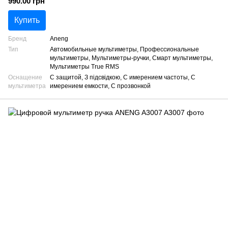
990.00 грн
Купить
Бренд
Aneng
Тип
Автомобильные мультиметры, Профессиональные
мультиметры, Мультиметры-ручки, Смарт мультиметры,
Мультиметры True RMS
Оснащение
С защитой, З підсвідкою, С имерением частоты, С
мультиметра
имерением емкости, С прозвонкой