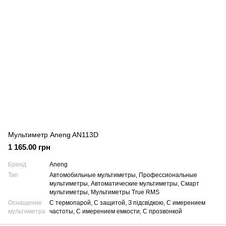
Мультиметр Aneng AN113D
1 165.00 грн
Бренд
Aneng
Тип
Автомобильные мультиметры, Профессиональные
мультиметры, Автоматические мультиметры, Смарт
мультиметры, Мультиметры True RMS
Оснащение
С термопарой, С защитой, З підсвідкою, С имерением
мультиметра
частоты, С имерением емкости, С прозвонкой