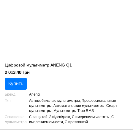
Цифровой мультиметр ANENG Q1
2 013.40 грн
Купить
Бренд
Aneng
Тип
Автомобильные мультиметры, Профессиональные
мультиметры, Автоматические мультиметры, Смарт
мультиметры, Мультиметры True RMS
Оснащение
С защитой, З підсвідкою, С имерением частоты, С
мультиметра
имерением емкости, С прозвонкой