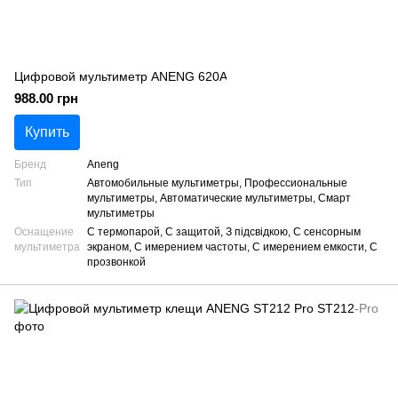
Цифровой мультиметр ANENG 620A
988.00 грн
Купить
Бренд
Aneng
Тип
Автомобильные мультиметры, Профессиональные
мультиметры, Автоматические мультиметры, Смарт
мультиметры
Оснащение
С термопарой, С защитой, З підсвідкою, С сенсорным
мультиметра
экраном, С имерением частоты, С имерением емкости, С
прозвонкой