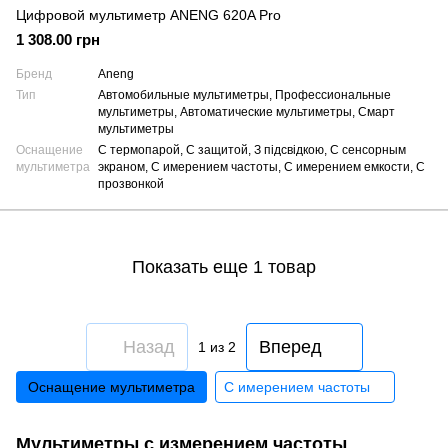
Цифровой мультиметр ANENG 620A Pro
1 308.00 грн
Бренд
Aneng
Тип
Автомобильные мультиметры, Профессиональные
мультиметры, Автоматические мультиметры, Смарт
мультиметры
Оснащение
С термопарой, С защитой, З підсвідкою, С сенсорным
мультиметра
экраном, С имерением частоты, С имерением емкости, С
прозвонкой
Показать еще 1 товар
Назад
Вперед
1
из 2
Оснащение мультиметра
С имерением частоты
Мультиметры с измерением частоты