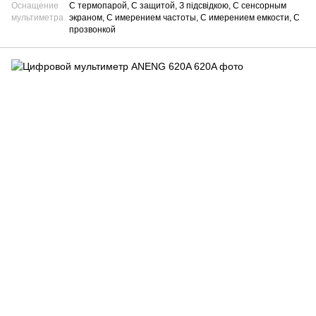
Оснащение
С термопарой, С защитой, З підсвідкою, С сенсорным
мультиметра
экраном, С имерением частоты, С имерением емкости, С
прозвонкой